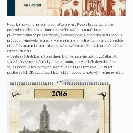
Nová kniha kutnohorského památkáře AlešE Pospíšila vypráví příběh
podivuhodného místa – kutnohorského Sedlce. Čtenáři budou mít
příležitost vydat se po časové ose, sledovat vývoj a proměny místa spolu s
průvodci nejpovolanějšími. Prvním z nich je mnich Antoň, který do Sedlce
přichází s prvními cisterciáky a stává se svědkem dějinných proměn až po
zrušení kláštera
v josefínských dobách. Pomyslnou kroniku po něm pak na začátku 19.
století převezme tabáčnický mistr Antonín, který příběh dovede až do
současnosti. Jejich vyprávění doplňuje celá řada fotografií, ilustrací i
počítačových 3D vizualizací historických podob tohoto výjimečného místa.