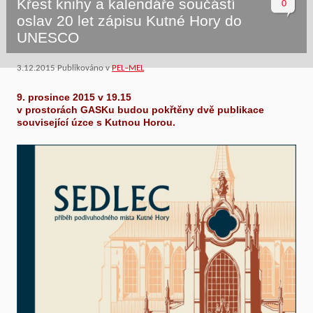
Křest knihy a kalendáře součástí
0
oslav 20 let zápisu Kutné Hory do
UNESCO
3.12.2015
Publikováno v
PEL–MEL
9. prosince 2015 v 19.15
v prostorách GASKu budou pokřtěny dvě publikace
související úzce s Kutnou Horou.