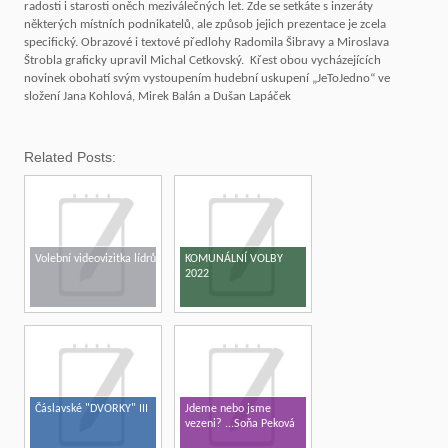
radosti i starosti oněch meziválečných let. Zde se setkáte s inzeráty
některých místních podnikatelů, ale způsob jejich prezentace je zcela
specifický. Obrazové i textové předlohy Radomila Šibravy a Miroslava
Štrobla graficky upravil Michal Cetkovský. Křest obou vycházejících
novinek obohatí svým vystoupením hudební uskupení „JeToJedno“ ve
složení Jana Kohlová, Mirek Balán a Dušan Lapáček
Related Posts:
Volební videovizitka lídrů
KOMUNÁLNÍ VOLBY
2022
Čáslavské "DVORKY" III
Jdeme nebo jsme
vezeni? ...Soňa Peková