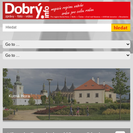
Kutná Hora
Čáslav