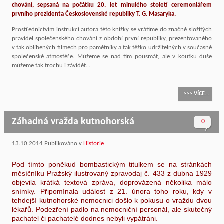
chování, sepsaná na počátku 20. let minulého století ceremoniářem
prvního prezidenta Československé republiky T. G. Masaryka.
Prostřednictvím instrukcí autora této knížky se vrátíme do značně složitých
pravidel společenského chování z období první republiky, prezentovaného
v tak oblíbených filmech pro pamětníky a tak těžko udržitelných v současné
společenské atmosféře. Můžeme se nad tím pousmát, ale v koutku duše
můžeme tak trochu i závidět...
>>> VÍCE...
Záhadná vražda kutnohorská
0
13.10.2014
Publikováno v
Historie
Pod tímto poněkud bombastickým titulkem se na stránkách
měsíčníku Pražský ilustrovaný zpravodaj č. 433 z dubna 1929
objevila krátká textová zpráva, doprovázená několika málo
snímky. Připomínala událost z 21. února toho roku, kdy v
tehdejší kutnohorské nemocnici došlo k pokusu o vraždu dvou
lékařů. Podezření padlo na nemocniční personál, ale skutečný
pachatel či pachatelé dodnes nebyli vypátráni.