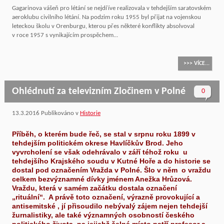
Gagarinova vášeň pro létání se nejdříve realizovala v tehdejším saratovském
aeroklubu civilního létání. Na podzim roku 1955 byl přijat na vojenskou
leteckou školu v Orenburgu, kterou přes některé konflikty absolvoval
v roce 1957 s vynikajícím prospěchem...
>>> VÍCE...
Ohlédnutí za televizním Zločinem v Polné
0
13.3.2016
Publikováno v
Historie
Příběh, o kterém bude řeč, se stal v srpnu roku 1899 v
tehdejším politickém okrese Havlíčkův Brod. Jeho
vyvrcholení se však odehrávalo v září téhož roku u
tehdejšího Krajského soudu v Kutné Hoře a do historie se
dostal pod označením Vražda v Polné. Šlo v něm o vraždu
celkem bezvýznamné dívky jménem Anežka Hrůzová.
Vraždu, která v samém začátku dostala označení
„rituální“. A právě toto označení, výrazně provokující a
antisemitské , jí přisoudilo nebývalý zájem nejen tehdejší
žurnalistiky, ale také významných osobností českého