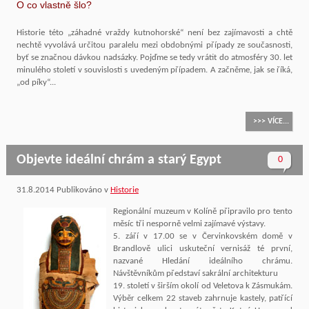
O co vlastně šlo?
Historie této „záhadné vraždy kutnohorské“ není bez zajímavosti a chtě
nechtě vyvolává určitou paralelu mezi obdobnými případy ze současnosti,
byť se značnou dávkou nadsázky. Pojďme se tedy vrátit do atmosféry 30. let
minulého století v souvislosti s uvedeným případem. A začněme, jak se říká,
„od píky“...
>>> VÍCE...
Objevte ideální chrám a starý Egypt
0
31.8.2014
Publikováno v
Historie
Regionální muzeum v Kolíně připravilo pro tento
měsíc tři nesporně velmi zajímavé výstavy.
5. září v 17.00 se v Červinkovském domě v
Brandlově ulici uskuteční vernisáž té první,
nazvané Hledání ideálního chrámu.
Návštěvníkům představí sakrální architekturu
19. století v širším okolí od Veletova k Zásmukám.
Výběr celkem 22 staveb zahrnuje kastely, patřící