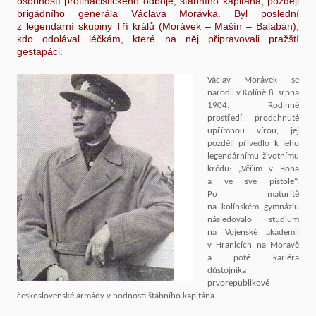
osobností protinacistického odboje, štábního kapitána, později
brigádního generála Václava Morávka. Byl poslední
z legendární skupiny Tří králů (Morávek – Mašín – Balabán),
kdo odolával léčkám, které na něj připravovali pražští
gestapáci.
Václav Morávek se
narodil v Kolíně 8. srpna
1904. Rodinné
prostředí, prodchnuté
upřímnou vírou, jej
později přivedlo k jeho
legendárnímu životnímu
krédu: „Věřím v Boha
a ve své pistole“.
Po maturitě
na kolínském gymnáziu
následovalo studium
na Vojenské akademii
v Hranicích na Moravě
a poté kariéra
důstojníka
prvorepublikové
československé armády v hodnosti štábního kapitána...