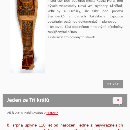
historicky pod patronát města Kutná Hora, pod
bývalé velkostatky Nová Ves, Býchory, Křečhoř,
Veltruby a Ovčáry, ale také pod panství
Šternberků v daných lokalitách. Expozice
obsahuje rozsáhlou dokumentační, plánovou
i textovou část doplněnou hmotnými předměty,
zapůjčenými přímo
z interiérů zmiňovaných staveb...
>>> VÍCE...
Jeden ze Tří králů
0
28.8.2014
Publikováno v
Historie
8. srpna uplyne 110 let od narození jedné z nejvýraznějších