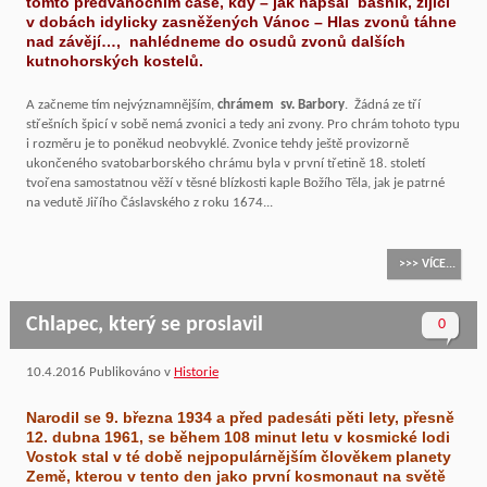
tomto předvánočním čase, kdy – jak napsal básník, žijící
v dobách idylicky zasněžených Vánoc – Hlas zvonů táhne
nad závějí…, nahlédneme do osudů zvonů dalších
kutnohorských kostelů.
A začneme tím nejvýznamnějším,
chrámem sv. Barbory
. Žádná ze tří
střešních špicí v sobě nemá zvonici a tedy ani zvony. Pro chrám tohoto typu
i rozměru je to poněkud neobvyklé. Zvonice tehdy ještě provizorně
ukončeného svatobarborského chrámu byla v první třetině 18. století
tvořena samostatnou věží v těsné blízkosti kaple Božího Těla, jak je patrné
na vedutě Jiřího Čáslavského z roku 1674...
>>> VÍCE...
Chlapec, který se proslavil
0
10.4.2016
Publikováno v
Historie
Narodil se 9. března 1934 a před padesáti pěti lety, přesně
12. dubna 1961, se během 108 minut letu v kosmické lodi
Vostok stal v té době nejpopulárnějším člověkem planety
Země, kterou v tento den jako první kosmonaut na světě