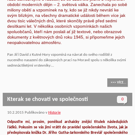
období moderních dějin – 2. světová válka. Zanechala po sobě
miliony obětí a vzpomínek na ty, kdo se již nikdy nevrátí ke
svým blízkým, na všechny dramatické události během více jak
dvou tisíc válečných dnů, které skončily právě před sedmi
desítkami let. V několika osobních vzpomínkách našich
spoluobčanů, kteří nám poslali ať již textové, nebo obrazové
dokumenty z květnových dnů roku 1945, si připomeňme jejich
neopakovatelnou atmosféru.
Pan Jiří David z Kutné Hory vzpomíná na návrat do svého rodiště z
nuceného nasazení do zákopových prací na Moravě spolu s několika svými
sedmnáctiletými vrstevníky:...
>>> VÍCE...
Kterak se chovati ve společnosti
0
10.2.2015
Publikováno v
Historie
Odpusťte mi, prosím, poněkud archaicky znějící titulek následujících
řádků. Pokusím se vás jimi vrátit do pravidel společenského života, jak je
předepisovala knížka Dr. Jiřího Gutha-Jarkovského Breviář společenského