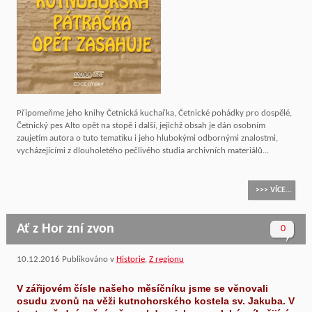
Připomeňme jeho knihy Četnická kuchařka, Četnické pohádky pro dospělé,
Četnický pes Alto opět na stopě i další, jejichž obsah je dán osobním
zaujetím autora o tuto tematiku i jeho hlubokými odbornými znalostmi,
vycházejícími z dlouholetého pečlivého studia archivních materiálů...
>>> VÍCE...
Ať z Hor zní zvon
0
10.12.2016
Publikováno v
Historie
,
Z regionu
V zářijovém čísle našeho měsíčníku jsme se věnovali
osudu zvonů na věži kutnohorského kostela sv. Jakuba. V