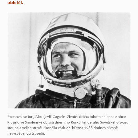
obletěl.
Jmenoval se Jurij Alexejevič Gagarin. Životní dráha tohoto chlapce z obce
Klušino ve Smolenské oblasti dnešního Ruska, tehdejšího Sovětského svazu,
stoupala velice strmě. Skončila však 27. března 1968 dodnes přesně
nevysvětlenou tragédií.