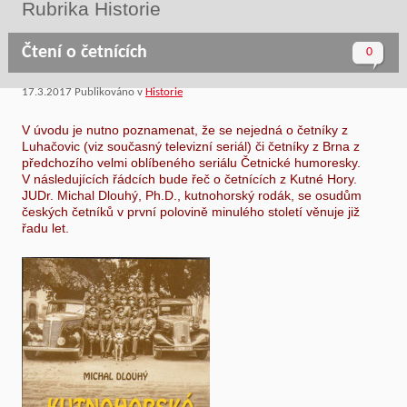
Rubrika Historie
Čtení o četnících
0
17.3.2017
Publikováno v
Historie
V úvodu je nutno poznamenat, že se nejedná o četníky z
Luhačovic (viz současný televizní seriál) či četníky z Brna z
předchozího velmi oblíbeného seriálu Četnické humoresky.
V následujících řádcích bude řeč o četnících z Kutné Hory.
JUDr. Michal Dlouhý, Ph.D., kutnohorský rodák, se osudům
českých četníků v první polovině minulého století věnuje již
řadu let.