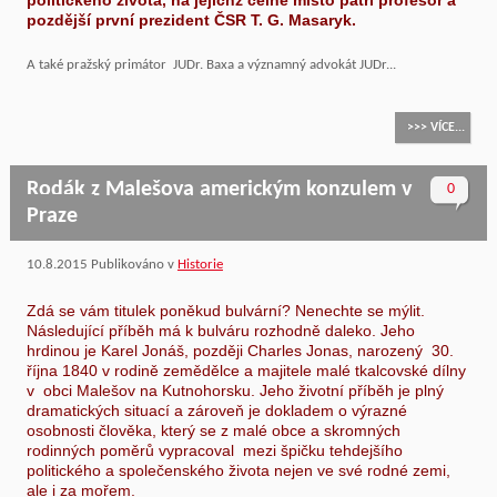
politického života, na jejichž čelné místo patří profesor a
pozdější první prezident ČSR T. G. Masaryk.
A také pražský primátor JUDr. Baxa a významný advokát JUDr...
>>> VÍCE...
Rodák z Malešova americkým konzulem v
0
Praze
10.8.2015
Publikováno v
Historie
Zdá se vám titulek poněkud bulvární? Nenechte se mýlit.
Následující příběh má k bulváru rozhodně daleko. Jeho
hrdinou je Karel Jonáš, později Charles Jonas, narozený 30.
října 1840 v rodině zemědělce a majitele malé tkalcovské dílny
v obci Malešov na Kutnohorsku. Jeho životní příběh je plný
dramatických situací a zároveň je dokladem o výrazné
osobnosti člověka, který se z malé obce a skromných
rodinných poměrů vypracoval mezi špičku tehdejšího
politického a společenského života nejen ve své rodné zemi,
ale i za mořem.