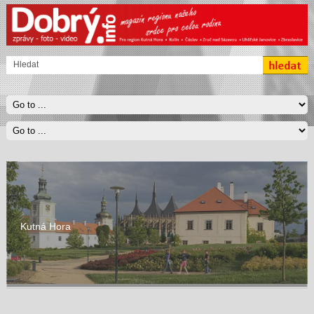
Kutná Hora
Čáslav