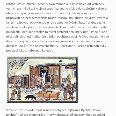
Masopustních obyčejů a zvyků bylo mnoho a lišily se nejen od vesnice k
vesnici, ale měly i svá krajová specifika. Jedno však bylo společné: veškeré
obřady a zvyky, provázející masopustní období, mívaly souvislost s
přípravou na jarní zemědělské práce. Masopustní období se vždy uzavíralo
taneční zábavou, obvykle spojenou s „pochováváním basy“, a všeobecné
veselí vrcholilo, jak již bylo řečeno, úterkem před Popeleční středou. Ještě
na počátku minulého století to býval sváteční den, který patřil (v celé řadě
míst patří dodnes) maškarám a jejich obchůzce obcí. Průvod masek měl své
dané postavy: žebráka, cikána, cikánku, kominíka, medvědáře, babku s
dědkem i další různě nastrojené figury. Charakter bujarého průvodu byl v
podstatě jakousi obecnou koledou.
V tradičním průvodu maškar nesměl chybět Hejtman a Rychtář. Právě
Rychtář nesl tak zvané Právo, kterým dostával od starosty obce povolení