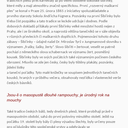
tradičních plesů přes karnevaly až po velmi oblíbené sokolské šibřinky,
které měly a mají atmosféru značně specifickou. První „rozverný maškarní
ples“ se konal v Praze 25. února 1865 z iniciativy spoluzakladatele a
prvního starosty Sokola Jindřicha Fügnera. Pozvánky na první Šibřinky bylo
třeba číst pozpátku a tato tradice se leckde udržuje i dodnes. Podle
dobových dokladů přilákaly první Šibřinky velké množství hostů nejen z
Prahy, ale i ze širokého okolí, a naprostá většina tanečníků se v sále objevila
v různých převlecích či maškarních doplňcích. Pojmenování tohoto druhu
zábavy – Šibřinky – údajně našel Dr. Miroslav Tyrš v Jungmannově slovníku s
významem „frašky, šašky, žerty“. Slovo šibřiti = žertovat, veselit se patrně
pochází z německého slova schabernack ve významu žert, posměšný
kousek. Šibřinky byly ve svých počátcích také významným počinem českého
obrození. Mluvilo se zde jen česky, česky byly tištěny plakáty, pozvánky,
jídelní lístky
a taneční pořádky. Tyto malé knížečky se soupisem jednotlivých tanečních
kousků, hraných v průběhu večera, obsahovaly nezřídka i vlastenecké verše
českých básníků.
Jsou-li o masopustě dlouhé rampouchy, je úrodný rok na
mouchy
Také tradice českých bálů, tedy dnešních plesů, které probíhají právě v
masopustním období, sahá do první poloviny minulého století. Ještě na
počátku 19. století byly bály či plesy výsadou šlechty, byly určeny pouze
pro příslušníky této společenské vrstvy a odehrávaly se