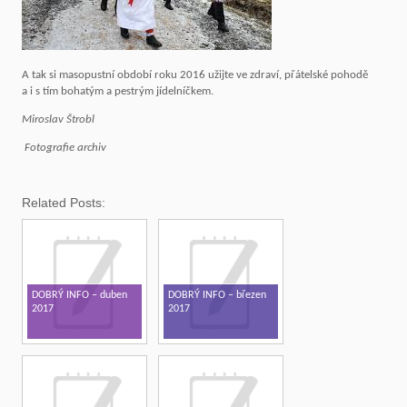
A tak si masopustní období roku 2016 užijte ve zdraví, přátelské pohodě
a i s tím bohatým a pestrým jídelníčkem.
Miroslav Štrobl
Fotografie archiv
Related Posts:
DOBRÝ INFO – duben
DOBRÝ INFO – březen
2017
2017