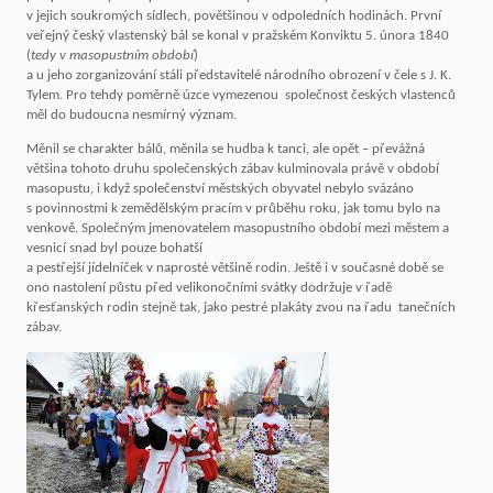
v jejich soukromých sídlech, povětšinou v odpoledních hodinách. První
veřejný český vlastenský bál se konal v pražském Konviktu 5. února 1840
(
tedy v masopustním období
)
a u jeho zorganizování stáli představitelé národního obrození v čele s J. K.
Tylem. Pro tehdy poměrně úzce vymezenou společnost českých vlastenců
měl do budoucna nesmírný význam.
Měnil se charakter bálů, měnila se hudba k tanci, ale opět – převážná
většina tohoto druhu společenských zábav kulminovala právě v období
masopustu, i když společenství městských obyvatel nebylo svázáno
s povinnostmi k zemědělským pracím v průběhu roku, jak tomu bylo na
venkově. Společným jmenovatelem masopustního období mezi městem a
vesnicí snad byl pouze bohatší
a pestřejší jídelníček v naprosté většině rodin. Ještě i v současné době se
ono nastolení půstu před velikonočními svátky dodržuje v řadě
křesťanských rodin stejně tak, jako pestré plakáty zvou na řadu tanečních
zábav.