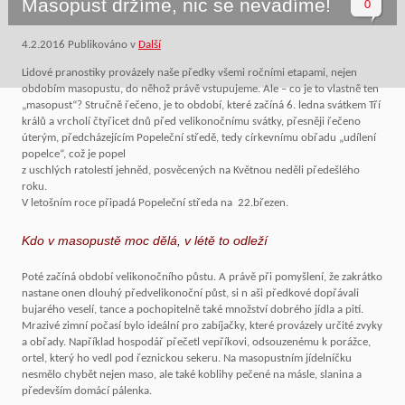
Masopust držíme, nic se nevadíme!
0
4.2.2016
Publikováno v
Další
Lidové pranostiky provázely naše předky všemi ročními etapami, nejen
obdobím masopustu, do něhož právě vstupujeme. Ale – co je to vlastně ten
„masopust“? Stručně řečeno, je to období, které začíná 6. ledna svátkem Tří
králů a vrcholí čtyřicet dnů před velikonočnímu svátky, přesněji řečeno
úterým, předcházejícím Popeleční středě, tedy církevnímu obřadu „udílení
popelce“, což je popel
z uschlých ratolestí jehněd, posvěcených na Květnou neděli předešlého
roku.
V letošním roce připadá Popeleční středa na 22.březen.
Kdo v masopustě moc dělá, v létě to odleží
Poté začíná období velikonočního půstu. A právě při pomyšlení, že zakrátko
nastane onen dlouhý předvelikonoční půst, si n aši předkové dopřávali
bujarého veselí, tance a pochopitelně také množství dobrého jídla a pití.
Mrazivé zimní počasí bylo ideální pro zabíjačky, které provázely určité zvyky
a obřady. Například hospodář přečetl vepříkovi, odsouzenému k porážce,
ortel, který ho vedl pod řeznickou sekeru. Na masopustním jídelníčku
nesmělo chybět nejen maso, ale také koblihy pečené na másle, slanina a
především domácí pálenka.