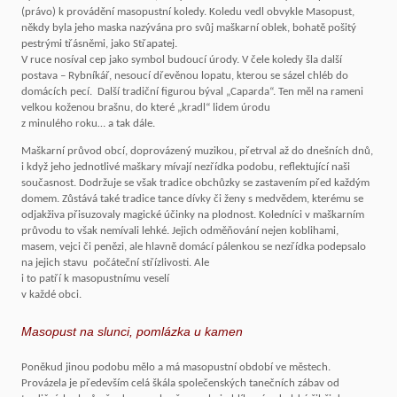
(právo) k provádění masopustní koledy. Koledu vedl obvykle Masopust,
někdy byla jeho maska nazývána pro svůj maškarní oblek, bohatě pošitý
pestrými třásněmi, jako Střapatej.
V ruce nosíval cep jako symbol budoucí úrody. V čele koledy šla další
postava – Rybníkář, nesoucí dřevěnou lopatu, kterou se sázel chléb do
domácích pecí. Další tradiční figurou býval „Caparda“. Ten měl na rameni
velkou koženou brašnu, do které „kradl“ lidem úrodu
z minulého roku… a tak dále.
Maškarní průvod obcí, doprovázený muzikou, přetrval až do dnešních dnů,
i když jeho jednotlivé maškary mívají nezřídka podobu, reflektující naši
současnost. Dodržuje se však tradice obchůzky se zastavením před každým
domem. Zůstává také tradice tance dívky či ženy s medvědem, kterému se
odjakživa přisuzovaly magické účinky na plodnost. Koledníci v maškarním
průvodu to však nemívali lehké. Jejich odměňování nejen koblihami,
masem, vejci či penězi, ale hlavně domácí pálenkou se nezřídka podepsalo
na jejich stavu počáteční střízlivosti. Ale
i to patří k masopustnímu veselí
v každé obci.
Masopust na slunci, pomlázka u kamen
Poněkud jinou podobu mělo a má masopustní období ve městech.
Provázela je především celá škála společenských tanečních zábav od