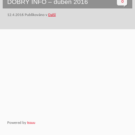
DOBRÝ INFO – duben 2016
0
12.4.2016
Publikováno v
Další
Powered by
Issuu
P