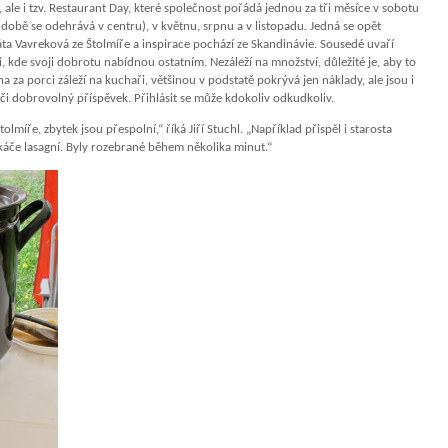
ale i tzv. Restaurant Day, které společnost pořádá jednou za tři měsíce v sobotu
 době se odehrává v centru), v květnu, srpnu a v listopadu. Jedná se opět
ta Vavreková ze Štolmíře a inspirace pochází ze Skandinávie. Sousedé uvaří
i, kde svoji dobrotu nabídnou ostatním. Nezáleží na množství, důležité je, aby to
a za porci záleží na kuchaři, většinou v podstatě pokrývá jen náklady, ale jsou i
či dobrovolný příspěvek. Přihlásit se může kdokoliv odkudkoliv.
olmíře, zbytek jsou přespolní,“ říká Jiří Stuchl. „Například přispěl i starosta
káče lasagní. Byly rozebrané během několika minut.“