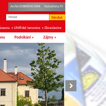
Archiv DOBRÉHO INFA
KutnaHora.TV
onu
Podnikání
»
Zájmy
»