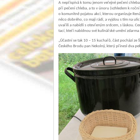
A nepřispívá k tomu jenom veřejné pečení chleba, 
při pečení chleba, a to v únoru (vzhledem k roční
o komunitně pojatou akci, kterou organizuje Rená
něco dobrého, co mají rádi, a vyjdou s tím na ulic
uvařili a nabídli s otevřeným srdcem, s láskou. Cen
tací, kteří nabídnou své kulinářské umění zdarma 
„Účastní se tak 10 – 15 kuchařů, část pochází ze Št
Českého Brodu pan Nekolný, který přinesl dva pe