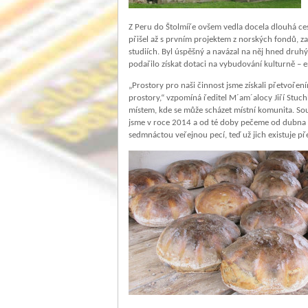
Z Peru do Štolmíře ovšem vedla docela dlouhá ce
přišel až s prvním projektem z norských fondů, z
studiích. Byl úspěšný a navázal na něj hned druh
podařilo získat dotaci na vybudování kulturně – 
„Prostory pro naši činnost jsme získali přetvoření
prostory,“ vzpomíná ředitel M´am´alocy Jiří Stuch
místem, kde se může scházet místní komunita. Souč
jsme v roce 2014 a od té doby pečeme od dubna d
sedmnáctou veřejnou pecí, teď už jich existuje př