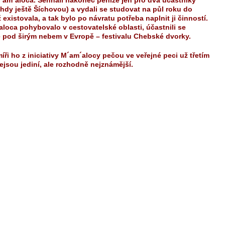
am´aloca. Sehnali nakonec peníze jen pro dva účastníky
ehdy ještě Šíchovou) a vydali se studovat na půl roku do
xistovala, a tak bylo po návratu potřeba naplnit ji činností.
aloca pohybovalo v cestovatelské oblasti, účastnili se
ě pod širým nebem v Evropě – festivalu Chebské dvorky.
míři ho z iniciativy M´am´alocy pečou ve veřejné peci už třetím
jsou jediní, ale rozhodně nejznámější.