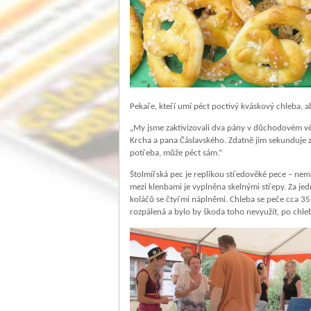
Pekaře, kteří umí péct poctivý kváskový chleba, a
„My jsme zaktivizovali dva pány v důchodovém vě
Krcha a pana Čáslavského. Zdatně jim sekunduje ze
potřeba, může péct sám.“
Štolmířská pec je replikou středověké pece – nemá
mezi klenbami je vyplněna skelnými střepy. Za j
koláčů se čtyřmi náplněmi. Chleba se peče cca 35-
rozpálená a bylo by škoda toho nevyužít, po chle