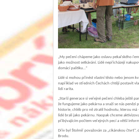
„My pečení chápeme jako oslavu pekařského řemesla
jako možnost setkávání. Lidé nepřicházejí nakup
domácí paštiku…“
Lidé si mohou přinést vlastní těsto nebo jenom kvá
například ve středních Čechách chtějí postavit vl
lidí rarita.
„Starší generace si veřejné pečení chleba ještě pama
že fungujeme jako pekárna a snaží se nás penězi p
historie, chléb pro ně ztratil hodnotu, kterou má
lidé brali jako pekárnu. Naopak chceme aktivizova
přibývajícím počtem veřejných pecí a větší inform
Dřív byl Štolmíř považován za „cikánskou čtvrť“,
Brodu.