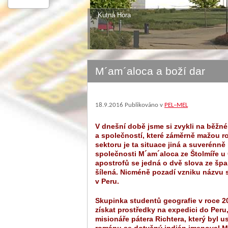
Kutná Hora
Čáslav
M´am´aloca a boží dar
18.9.2016
Publikováno v
PEL–MEL
V dnešní době jsme si zvykli na běžné
a společností, které záměrně mažou ro
sektoru je ta situace jiná a suverénn
společnosti M´am´aloca ze Štolmíře u
apostrofů se jedná o dvě slova ze špan
šílená. Nicméně pozadí vzniku názvu 
v Peru.
Skupinka studentů geografie v roce 20
získat prostředky na expedici do Peru
misionáře pátera Richtera, který byl u