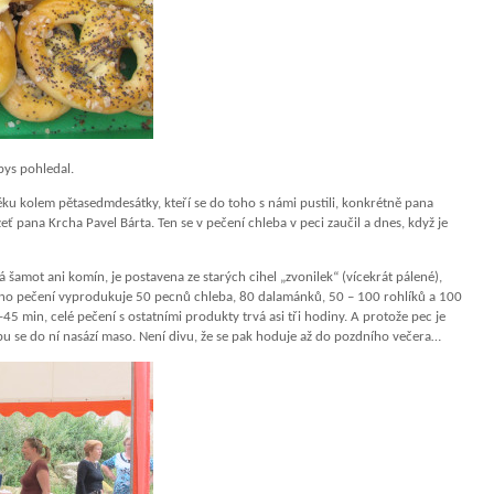
bys pohledal.
ku kolem pětasedmdesátky, kteří se do toho s námi pustili, konkrétně pana
ť pana Krcha Pavel Bárta. Ten se v pečení chleba v peci zaučil a dnes, když je
 šamot ani komín, je postavena ze starých cihel „zvonilek“ (vícekrát pálené),
edno pečení vyprodukuje 50 pecnů chleba, 80 dalamánků, 50 – 100 rohlíků a 100
45 min, celé pečení s ostatními produkty trvá asi tři hodiny. A protože pec je
bu se do ní nasází maso. Není divu, že se pak hoduje až do pozdního večera…