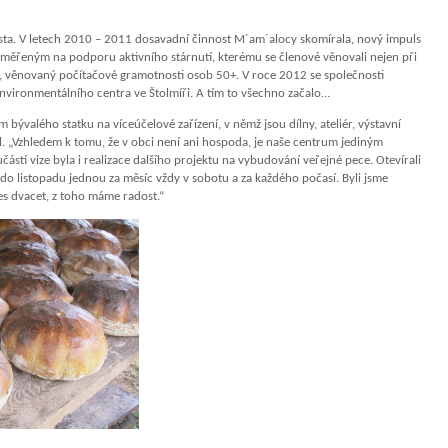
sta. V letech 2010 – 2011 dosavadní činnost M´am´alocy skomírala, nový impuls
aměřeným na podporu aktivního stárnutí, kterému se členové věnovali nejen při
ý, věnovaný počítačové gramotnosti osob 50+. V roce 2012 se společnosti
environmentálního centra ve Štolmíři. A tím to všechno začalo…
m bývalého statku na víceúčelové zařízení, v němž jsou dílny, ateliér, výstavní
l. „Vzhledem k tomu, že v obci není ani hospoda, je naše centrum jediným
ástí vize byla i realizace dalšího projektu na vybudování veřejné pece. Otevírali
o listopadu jednou za měsíc vždy v sobotu a za každého počasí. Byli jsme
es dvacet, z toho máme radost.“