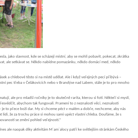
, jako slavnost, kde se scházejí místní, aby se mohli pobavit, pokecat, zkrátka
ovat, ale setkávat se. Někdo nabídne pomazánku, někdo domácí med, někdo
sek a chlebové těsto si na místě udělat. Ale i když veřejných pecí přibývá –
astní pec třeba v Čelákovicích nebo v Brandýse nad Labem, stále je to pro mnoho
tují, ale pro mladší ročníky je to skutečně rarita, kterou si fotí. Někteří si myslí,
řesvědčit, abychom tak fungovali. Pramení to z neznalosti věci, neznalosti
 – je to přece boží dar. My si chceme péct v malém a dobře, nechceme, aby nás
t lidi, že za trochu práce si mohou sami upéct vlastní chleba. Doufáme, že s
ovaností se změní pohled veřejnosti.“
 dnes ale naopak díky aktivitám M´am´alocy patří ke světlejším stránkám Českého