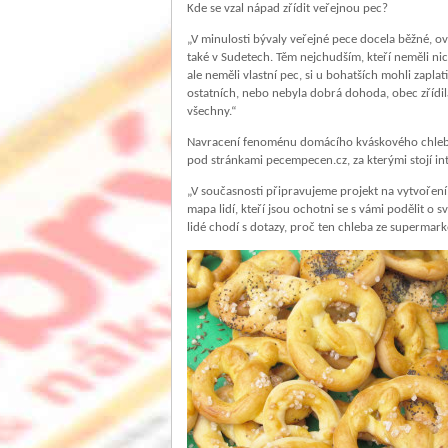
Kde se vzal nápad zřídit veřejnou pec?
„V minulosti bývaly veřejné pece docela běžné, ov
také v Sudetech. Těm nejchudším, kteří neměli nic,
ale neměli vlastní pec, si u bohatších mohli zapla
ostatních, nebo nebyla dobrá dohoda, obec zřídil
všechny.“
Navracení fenoménu domácího kváskového chleba d
pod stránkami pecempecen.cz, za kterými stojí int
„V současnosti připravujeme projekt na vytvoření
mapa lidí, kteří jsou ochotni se s vámi podělit o 
lidé chodí s dotazy, proč ten chleba ze supermark