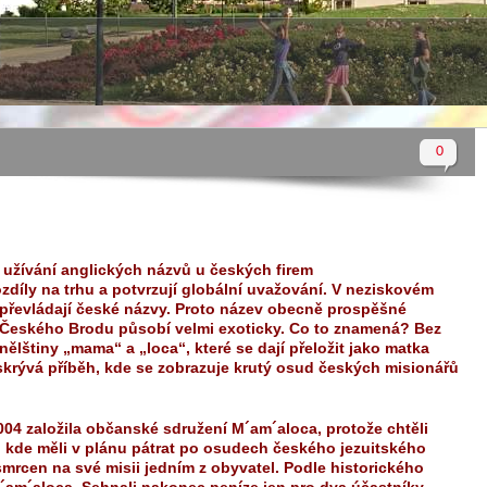
0
 užívání anglických názvů u českých firem
zdíly na trhu a potvrzují globální uvažování. V neziskovém
ě převládají české názvy. Proto název obecně prospěšné
 Českého Brodu působí velmi exoticky. Co to znamená? Bez
ělštiny „mama“ a „loca“, které se dají přeložit jako matka
skrývá příběh, kde se zobrazuje krutý osud českých misionářů
04 založila občanské sdružení M´am´aloca, protože chtěli
, kde měli v plánu pátrat po osudech českého jezuitského
smrcen na své misii jedním z obyvatel. Podle historického