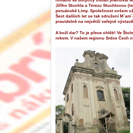
románu se dotyčný indián jmenoval M´
Jiřího Stuchla a Terezu Stuchlovou (t
peruánské Limy. Společnost ovšem už e
Šest dalších let se tak sdružení M´am´
pravidelně na největší veřejné výstav
A boží dar? To je přece chléb! Ve Štol
rokem. V našem regionu Srdce Čech ne