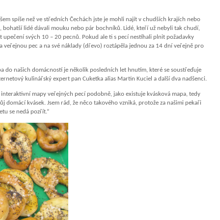
šem spíše než ve středních Čechách jste je mohli najít v chudších krajích nebo
 bohatší lidé dávali mouku nebo pár bochníků. Lidé, kteří už nebyli tak chudí,
tit upečení svých 10 – 20 pecnů. Pokud ale ti s pecí nestíhali plnit požadavky
a veřejnou pec a na své náklady (dřevo) roztápěla jednou za 14 dní veřejně pro
o našich domácností je několik posledních let hnutím, které se soustřeďuje
ernetový kulinářský expert pan Cuketka alias Martin Kuciel a další dva nadšenci.
 interaktivní mapy veřejných pecí podobně, jako existuje kvásková mapa, tedy
svůj domácí kvásek. Jsem rád, že něco takového vzniká, protože za našimi pekaři
etu se nedá pozřít.“