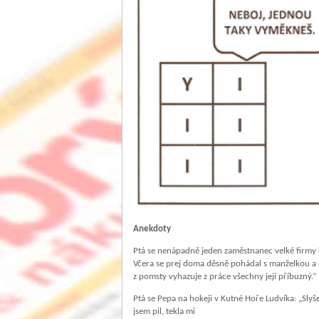
Anekdoty
Ptá se nenápadně jeden zaměstnanec velké firmy kol
Včera se prej doma děsně pohádal s manželkou a
z pomsty vyhazuje z práce všechny její příbuzný.“
Ptá se Pepa na hokeji v Kutné Hoře Ludvíka: „Slyše
jsem pil, tekla mi