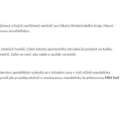
jímavý a hojně navštívený seminář pro lékaře Středočeského kraje. Hlavní
ťovou encefalitidou.
 místních hotelů. Cílem tohoto sportovního sdružení je postavit na Kaňku
trů. Zatím se neví, zda nejde o spolek recesistů.
erstvu zemědělství vyskytla se v loňském roce v naší nížině mandelinka
Nakynulé jde pravděpodobně o zmutovanou mandelinku bramborovou.
Mini test