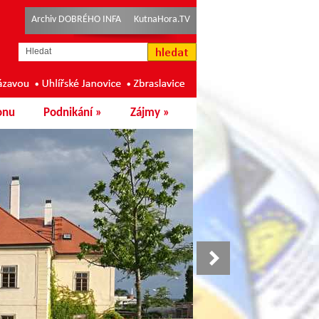
Archiv DOBRÉHO INFA
KutnaHora.TV
onu
Podnikání
»
Zájmy
»