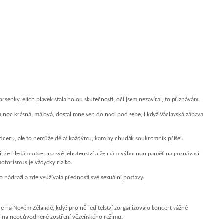
enky jejích plavek stala holou skutečností, oči jsem nezavíral, to přiznávám.
yla noc krásná, májová, dostal mne ven do noci pod sebe, i když Václavská zábava
na dceru, ale to nemůže dělat každýmu, kam by chudák soukromník přišel.
idiči, že hledám otce pro své těhotenství a že mám výbornou paměť na poznávací
otorismus je vždycky riziko.
 nádraží a zde využívala předností své sexuální postavy.
ce na Novém Zélandě, když pro ně ředitelství zorganizovalo koncert vážné
sti na neodůvodněné zostření vězeňského režimu.