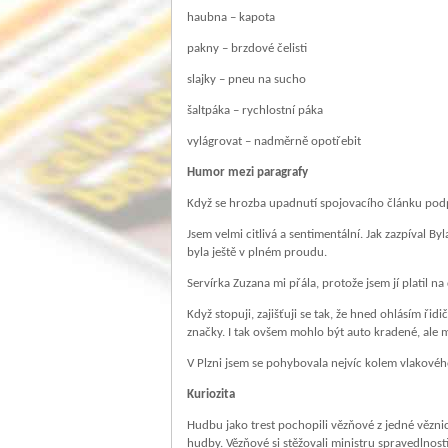
haubna – kapota
pakny – brzdové čelisti
slajky – pneu na sucho
šaltpáka – rychlostní páka
vylágrovat – nadměrně opotřebit
Humor mezi paragrafy
Když se hrozba upadnutí spojovacího článku podprs
Jsem velmi citlivá a sentimentální. Jak zazpíval B
byla ještě v plném proudu.
Servírka Zuzana mi přála, protože jsem jí platil 
Když stopuji, zajišťuji se tak, že hned ohlásím ř
značky. I tak ovšem mohlo být auto kradené, ale m
V Plzni jsem se pohybovala nejvíc kolem vlakového
Kuriozita
Hudbu jako trest pochopili vězňové z jedné vězni
hudby. Vězňové si stěžovali ministru spravedlno