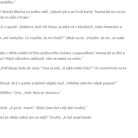
manželku.“
i Standa Blecha na svého zetě: „Neumí pít a ani hrát karty.“ Kamarád mu na to:
že on pije a hraje.“
h a spustí: „Doktore, bolí mě hlava, praská mi v kloubech, mám hexenšus a
 ani neslyším. Co myslíte, že mi chybí?“ Lékař na to: „Myslím, že nic, už máte
ady v téhle voliéře křížím poštovního holuba s papouškem.“ Kamarád se diví a
emu? Když náhodou zabloudí, sám se zeptá na cestu.“
„Potřebuju boty do auta.“ Ona se ptá: „A jaké máte číslo?“ On suverénně na to:
stěžovat, že ji v parku znásilnil nějaký muž. „Můžete nám ho nějak popsat?“
ližšího.“ Ona: „Jistě. Byla to slivovice.“
epíček: „A proč, mami? Vždyť jsem byl celý den hodný.“
yž jsi nikdy nebyl ani ve stáji?“ Druhý: „A byl snad Dante