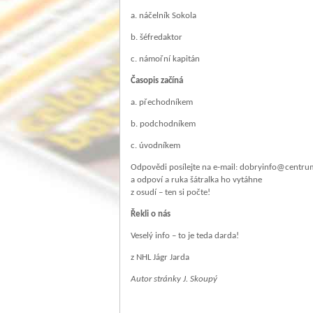
a. náčelník Sokola
b. šéfredaktor
c. námořní kapitán
Časopis začíná
a. přechodníkem
b. podchodníkem
c. úvodníkem
Odpovědi posílejte na e-mail: dobryinfo@centrum
a odpoví a ruka šátralka ho vytáhne
z osudí – ten si počte!
Řekli o nás
Veselý info – to je teda darda!
z NHL Jágr Jarda
Autor stránky J. Skoupý