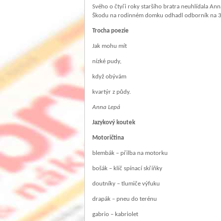
Svého o čtyři roky staršího bratra neuhlídala An
Škodu na rodinném domku odhadl odborník na 35
Trocha poezie
Jak mohu mít
nízké pudy,
když obývám
kvartýr z půdy.
Anna Lepá
Jazykový koutek
Motoričtina
blembák – přilba na motorku
bošák – klíč spínací skříňky
doutníky – tlumiče výfuku
drapák – pneu do terénu
gabrio – kabriolet