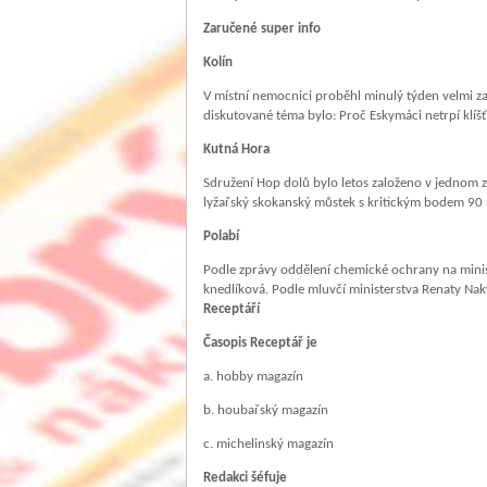
Zaručené super info
Kolín
V místní nemocnici proběhl minulý týden velmi za
diskutované téma bylo: Proč Eskymáci netrpí klíš
Kutná Hora
Sdružení Hop dolů bylo letos založeno v jednom z
lyžařský skokanský můstek s kritickým bodem 90 me
Polabí
Podle zprávy oddělení chemické ochrany na minist
knedlíková. Podle mluvčí ministerstva Renaty 
Receptáří
Časopis Receptář je
a. hobby magazín
b. houbařský magazín
c. michelinský magazín
Redakci šéfuje