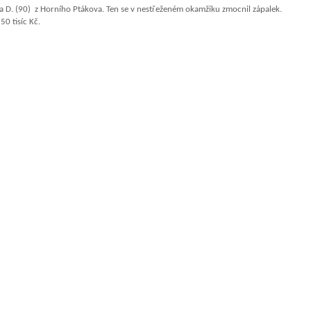
na D. (90) z Horního Ptákova. Ten se v nestřeženém okamžiku zmocnil zápalek.
0 tisíc Kč.