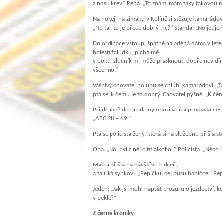
z nosu krev.“ Pepa: „To znám, mám taky takovou 
Na hokeji na zimáku v Kolíně si stěžuje kamarádov
„No tak to je přece dobrý, ne?“ Standa: „No jo, jen
Do ordinace vstoupí špatně naladěná dáma v letec
bolesti žaludku, píchá mě
v boku, žlučník mi může prasknout, dobře nevidím,
všechno.“
Vášnivý chovatel holubů se chlubí kamarádovi: „T
ptá se, k čemu je to dobrý. Chovatel pyšně: „K č
Přijde muž do prodejny obuvi a říká prodavačce: 
„ABC 28 – 69.“
Ptá se policista ženy, která si na služebnu přišla 
Ona: „No, byl z něj cítit alkohol.“ Policista: „Něco b
Matka přišla na návštěvu k dceři,
a ta říká synkovi: „Pepíčku, dej pusu babičce.“ P
Jeden: „Jak jsi mohl napsat brožuru o jezdectví, kd
v pekle?“
Z černé kroniky