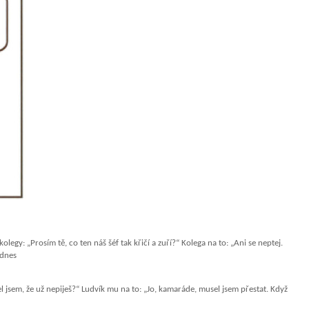
egy: „Prosím tě, co ten náš šéf tak křičí a zuří?“ Kolega na to: „Ani se neptej.
 dnes
l jsem, že už nepiješ?“ Ludvík mu na to: „Jo, kamaráde, musel jsem přestat. Když