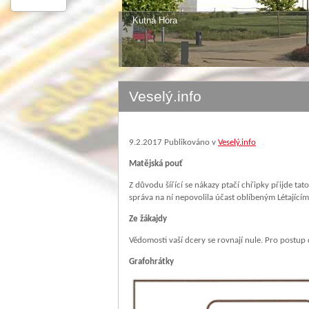
Kutná Hora
Veselý.info
9.2.2017
Publikováno v
Veselý.info
Matějská pouť
Z důvodu šířící se nákazy ptačí chřipky přijde tat
správa na ní nepovolila účast oblíbeným Létajícím
Ze žákajdy
Vědomosti vaší dcery se rovnají nule. Pro postup 
Grafohrátky