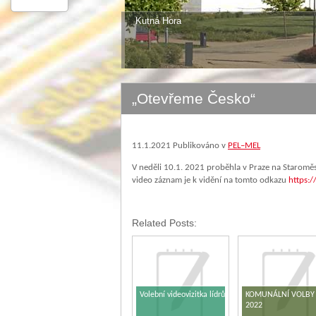
Kutná Hora
„Otevřeme Česko“
11.1.2021
Publikováno v
PEL–MEL
V neděli 10.1. 2021 proběhla v Praze na Staro
video záznam je k vidění na tomto odkazu
https:
Related Posts:
Volební videovizitka lídrů
KOMUNÁLNÍ VOLBY
2022