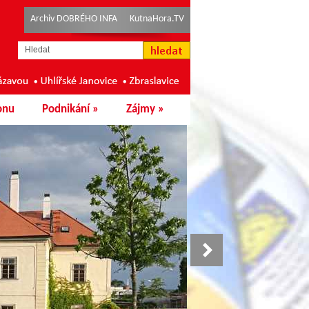
Archiv DOBRÉHO INFA
KutnaHora.TV
onu
Podnikání
»
Zájmy
»