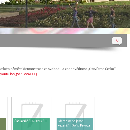
0
městském náměstí demonstrace za svobodu a zodpovědnost „Otevřeme Česko“
//youtu.be/gVcK-VV4GPQ
Čáslavské "DVORKY" III
Jdeme nebo jsme
vezeni? ...Soňa Peková