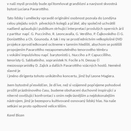
v naší mysli provždy bude zpřítomňovat grandiózní a navýsost skvostná
bytost Luciana Pavarottiho.
Tato lidsky i umělecky vpravdě originální osobnost pozvala do Londýna
celou plejádu svých pěveckých kolegů a přátel, aby společně uchvátili
nadšeně aplaudující publikum strhující interpretací proslulých operních árií
z partitur např. G. Pucciniho, R. Leoncavalla, G. Verdiho, P. Čajkovského či G.
Donizettiho a Ch. Gounoda. A tak i my se prostřednictvím velkoplošné DVD
projekce zprostředkovaně ocitneme v tamním hledišti, abychom se potěšili
propojením Pavarottiho nezapomenutelného tenorového témbru
s vokální impulzivitou např. barytonistů L. Nucciho a P. Capuccilliho,
tenoristy G. Sabbatiniho, sopranistek N. Focile a N. Dessay či
mezzosopranistky D. Zajick a dalších Pavarottiho vzácných hostů. Neméně
slavné je
i jméno dirigenta tohoto unikátního koncertu, jímž byl Leone Magiera.
Jsem bytostně přesvědčen, že dříve, než si vzájemně popřejeme pohodové
prožití prázdninového času, budeme obohaceni duchovně inspirující a
niterně osvěžující konfrontací s oním nejkrásnějším a nejdokonalejším
nástrojem, jímž je bezesporu kultivovaně osnovaný lidský hlas. Na naše
setkání se proto opětovně velice těším.
Karel Bican