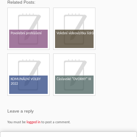
Related Posts:
Povolební prohlášení
Volební videovizitka lídrů
KOMUNÁLNÍ VOLBY
Čáslavské "DVORKY" III
2022
Leave a reply
You must be
logged in
to post a comment.