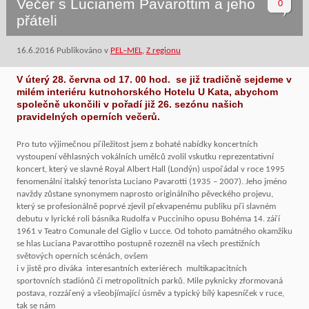
Večer s Lucianem Pavarottim a jeho
0
přáteli
16.6.2016
Publikováno v
PEL–MEL
,
Z regionu
V úterý 28. června od
17. 00 hod. se již tradičně sejdeme v
milém interiéru kutnohorského Hotelu
U Kata, abychom
společně ukončili v pořadí již
26. sezónu našich
pravidelných
operních večerů.
Pro tuto výjimečnou příležitost jsem z bohaté nabídky koncertních
vystoupení věhlasných vokálních umělců zvolil vskutku reprezentativní
koncert, který ve slavné Royal Albert Hall (Londýn) uspořádal v roce 1995
fenomenální italský tenorista Luciano Pavarotti (1935 – 2007). Jeho jméno
navždy zůstane synonymem naprosto originálního pěveckého projevu,
který se profesionálně poprvé zjevil překvapenému publiku při slavném
debutu v lyrické roli básníka Rudolfa v Pucciniho opusu Bohéma 14. září
1961 v Teatro Comunale del Giglio v Lucce. Od tohoto památného okamžiku
se hlas Luciana Pavarottiho postupně rozezněl na všech prestižních
světových operních scénách, ovšem
i v jistě pro diváka interesantních exteriérech multikapacitních
sportovních stadiónů či metropolitních parků. Mile pyknicky zformovaná
postava, rozzářený a všeobjímající úsměv a typický bílý kapesníček v ruce,
tak se nám