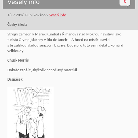
Veselý.info
0
18.9.2016
Publikováno v
Veselý.info
Český šikula
Strojní zámečník Marek Kumbál z Římanova nad Mokrou navštívil jako
turista Olympijské hry v Riu de Janeiru. A hned na místě uzavřel
s brazilskou vládou senzační byznys. Bude pro tuto zemi dělat z komárů
velbloudy.
Chuck Norris
Dokáže zapálit jakýkoliv nehořlavý materiál.
Drsňáček