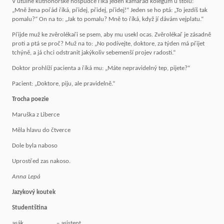
V útulné kutnohorské hospůdce říká jeden kamarád kolegům u stolu:
„Mně žena pořád říká, přidej, přidej, přidej!“ Jeden se ho ptá: „To jezdíš tak
pomalu?“ On na to: „Jak to pomalu? Mně to říká, když jí dávám vejplatu.“
Přijde muž ke zvěrolékaři se psem, aby mu usekl ocas. Zvěrolékař je zásadně
proti a ptá se proč? Muž na to: „No podívejte, doktore, za týden má přijet
tchýně, a já chci odstranit jakýkoliv sebemenší projev radosti.“
Doktor prohlíží pacienta a říká mu: „Máte nepravidelný tep, pijete?“
Pacient: „Doktore, piju, ale pravidelně.“
Trocha poezie
Maruška z Liberce
Měla hlavu do čtverce
Dole byla naboso
Uprostřed zas nakoso.
Anna Lepá
Jazykový koutek
Studentština
asák – asistent