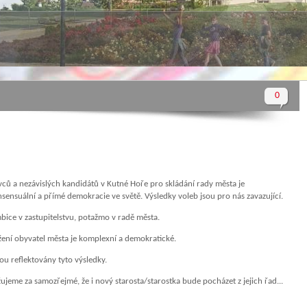
0
ců a nezávislých kandidátů v Kutné Hoře pro skládání rady města je
onsensuální a přímé demokracie ve světě. Výsledky voleb jsou pro nás zavazující.
mbice v zastupitelstvu, potažmo v radě města.
ožení obyvatel města je komplexní a demokratické.
u reflektovány tyto výsledky.
eme za samozřejmé, že i nový starosta/starostka bude pocházet z jejich řad...