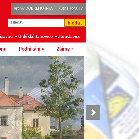
Archiv DOBRÉHO INFA
KutnaHora.TV
onu
Podnikání
»
Zájmy
»