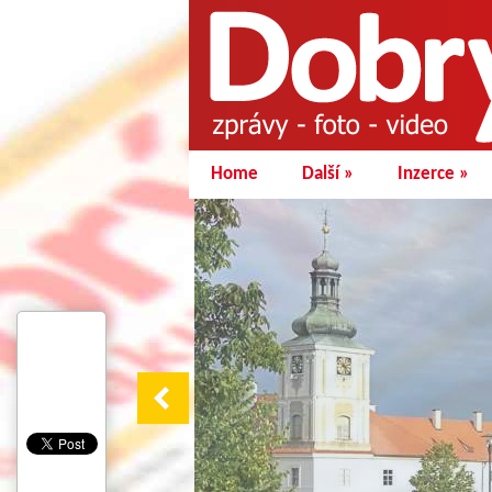
Home
Další
»
Inzerce
»