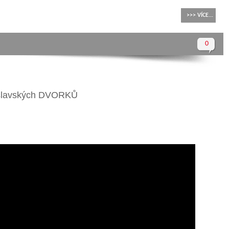
>>> VÍCE...
0
áslavských DVORKŮ