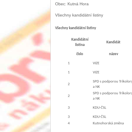
Obec: Kutná Hora
Všechny kandidátní listiny
Všechny kandidátní listiny
Kandidátní
Kandidát
listina
číslo
název
1
VIZE
1
VIZE
SPD s podporou Trikolor
2
a NK
SPD s podporou Trikolor
2
a NK
3
KDU-ČSL
3
KDU-ČSL
4
Kutnohorská změna