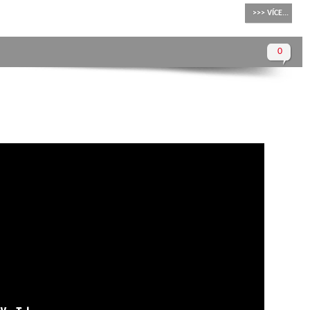
>>> VÍCE...
0