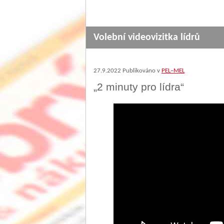
Volební videovizitka lídrů
27.9.2022
Publikováno v
PEL–MEL
„2 minuty pro lídra“