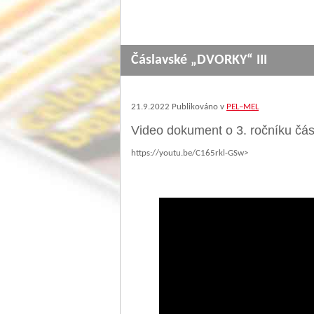
Čáslavské „DVORKY“ III
21.9.2022
Publikováno v
PEL–MEL
Video dokument o 3. ročníku č
https://youtu.be/C165rkl-GSw>