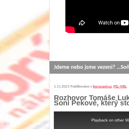
Jdeme nebo jsme vezeni? …So
1.11.2021
Publikováno v
Koronavirus
,
PEL–MEL
Rozhovor Tomáše Luka
Soni Pekové, který sto
This
is
Playback on other W
a
modal
window.