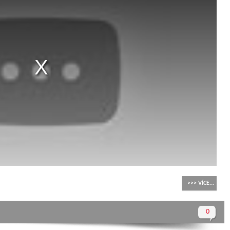
>>> VÍCE...
0