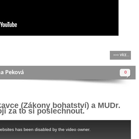
>>> VÍCE...
ňa Peková
0
vce (Zákony bohatství) a MUDr.
jí za to si poslechnout.
ebsites has been disabled by the video owner.