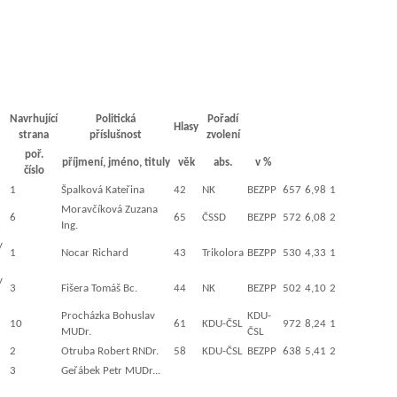
Navrhující
Politická
Pořadí
Hlasy
strana
příslušnost
zvolení
poř.
příjmení, jméno, tituly
věk
abs.
v %
číslo
1
Špalková Kateřina
42
NK
BEZPP
657
6,98
1
Moravčíková Zuzana
6
65
ČSSD
BEZPP
572
6,08
2
Ing.
y
1
Nocar Richard
43
Trikolora
BEZPP
530
4,33
1
y
3
Fišera Tomáš Bc.
44
NK
BEZPP
502
4,10
2
Procházka Bohuslav
KDU-
10
61
KDU-ČSL
972
8,24
1
MUDr.
ČSL
2
Otruba Robert RNDr.
58
KDU-ČSL
BEZPP
638
5,41
2
3
Geřábek Petr MUDr...