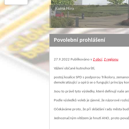
Čáslav
Povolební prohlášení
27.9.2022
Publikováno v
Z obcí
,
Z regionu
Vážení občané kutnohorští,
postoj koalice SPD s podporou Trikolory, zemanov
demokratizující a opírá se o fungující principy k
Jsou to právě tyto výsledky, které definují naše a
Podle výsledků voleb je zjevné, že názorové rozl
Očekáváme proto, že při skládání rady města budo
Jednoznačným vítězem je hnutí ANO, proto považuj