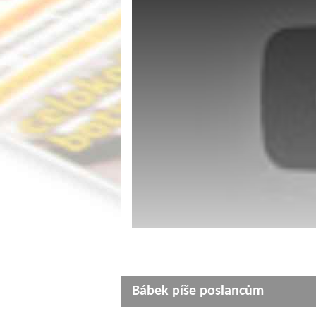
Bábek píše poslancům