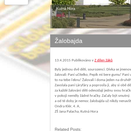
Kutná Hora
Žalobajda
13.4.2015
Publikováno v
Z dílen žáků
Byly jednou dvě děti, sourozenci. Dívka se jmeno
žalovali: Paní učitelko, Pepík mi bere gumu! Paní 
to na tebe řeknu! Žalovali i doma jeden na druhého
Zavolala paní Láryfáry a poprosila ji, aby si obě 
za každé žalování děti odevzdají jednu svou hračku
v pokoji neměly žádné hračky. Začaly být smutný. 
a od té doby je nemoc žalobajda už nikdy nenavští
Ondra Klér, 4. A,
ZŠ Jana Palacha, Kutná Hora
Related Posts: