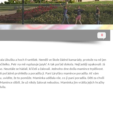
0
vala Libuška a hoch František. Neměli ve škole žádné kamarády, protože na ně jen
učitelko, Petr na mě vyplazuje jazyk! A tak pořád dokola. Nejčastěji opakovali: Já
. Neustále se hádali, křičeli a žalovali. Jednoho dne došla mamince trpělivost.
děti pořádně prohlédla a poradila jí. Paní Láryfáry mamince poradila: Ať vám
, uvidíte, že to pomůže. Maminka udělala vše, co jí paní poradila. Děti za chvíli
Mamince slíbili, že už nikdy žalovat nebudou. Maminka jim vrátila jejich hračky
vila.