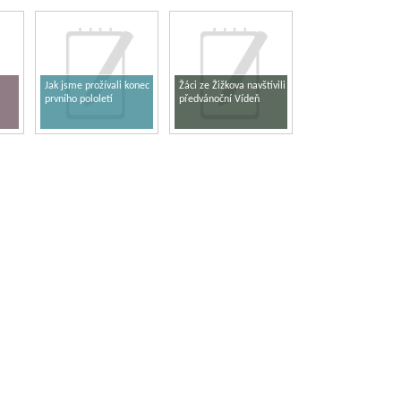
Jak jsme prožívali konec
Žáci ze Žižkova navštívili
prvního pololetí
předvánoční Vídeň