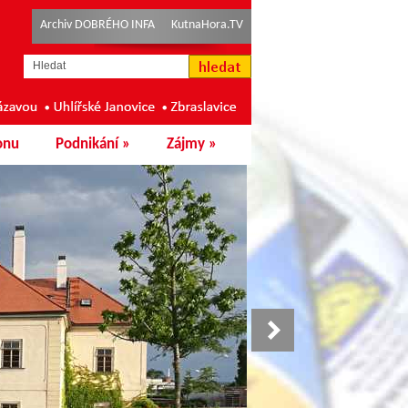
Archiv DOBRÉHO INFA
KutnaHora.TV
onu
Podnikání
»
Zájmy
»