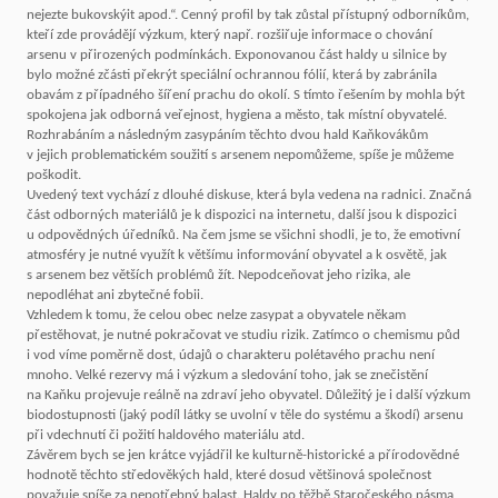
nejezte bukovskýit apod.“. Cenný profil by tak zůstal přístupný odborníkům,
kteří zde provádějí výzkum, který např. rozšiřuje informace o chování
arsenu v přirozených podmínkách. Exponovanou část haldy u silnice by
bylo možné zčásti překrýt speciální ochrannou fólií, která by zabránila
obavám z případného šíření prachu do okolí. S tímto řešením by mohla být
spokojena jak odborná veřejnost, hygiena a město, tak místní obyvatelé.
Rozhrabáním a následným zasypáním těchto dvou hald Kaňkovákům
v jejich problematickém soužití s arsenem nepomůžeme, spíše je můžeme
poškodit.
Uvedený text vychází z dlouhé diskuse, která byla vedena na radnici. Značná
část odborných materiálů je k dispozici na internetu, další jsou k dispozici
u odpovědných úředníků. Na čem jsme se všichni shodli, je to, že emotivní
atmosféry je nutné využít k většímu informování obyvatel a k osvětě, jak
s arsenem bez větších problémů žít. Nepodceňovat jeho rizika, ale
nepodléhat ani zbytečné fobii.
Vzhledem k tomu, že celou obec nelze zasypat a obyvatele někam
přestěhovat, je nutné pokračovat ve studiu rizik. Zatímco o chemismu půd
i vod víme poměrně dost, údajů o charakteru polétavého prachu není
mnoho. Velké rezervy má i výzkum a sledování toho, jak se znečistění
na Kaňku projevuje reálně na zdraví jeho obyvatel. Důležitý je i další výzkum
biodostupnosti (jaký podíl látky se uvolní v těle do systému a škodí) arsenu
při vdechnutí či požití haldového materiálu atd.
Závěrem bych se jen krátce vyjádřil ke kulturně-historické a přírodovědné
hodnotě těchto středověkých hald, které dosud většinová společnost
považuje spíše za nepotřebný balast. Haldy po těžbě Staročeského pásma