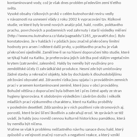
kontaminované vody, což je však dnes problém především zemí třetího
světa.
Vysoké obsahy rizikových prvků v celém kutnohorské revíru vedly
v návaznosti na usnesení vlády z roku 2002 k vypracování tzv. Rizikové
studie, ve které byly kromě nových analýz půd, hald, rostlin, polétavého
prachu, povrchových a podzemních vod zahrnuty i starší výsledky měření
(http://www.mu.kutnahora.cz/data/pageadds/1265_zpravaKH.doc). Bylo
konstatováno, že v haldách i v půdách jsou značně překročeny limitní
hodnoty pro arsen i některé další prvky, u polétavého prachu je však
překročení ojedinělé. Zaměříme-li se na hlavní doporučení této studie, které
se týkají hald na Kaňku, je preferována jejich údržba pod stálým vegetačním
krytem (zatravnění, zalesnění). Haldy by neměly být využívány pro
zemědělské účely či zahrádkářské produkce. Nesmí zde být umísťovány
žádné stavby a rekreační objekty, kde by docházelo k dlouhodobějšímu
zdržování obyvatel atd. Zdravotní rizika jsou spjata i s prováděním zemních
prací v arsenem kontaminované zemině, které jsou v obci prováděny.
Bohužel většina z doporučení byla během let i přes četné apely ze stran
hygieny ignorována. K obdobným výsledkům i závěrům došlo i několik
mladších prací výzkumného charakteru, které na Kaňku proběhly
v posledním desetiletí. Zdůrazněna je v nich pozitivní role stromových aj.
porostů, které brání šíření škodlivin a zabraňují erozi. Ve zprávách se též
uvádí, že haldy jsou rovněž cennou kulturně historickou památkou, která
by neměla být ničena.
Vraťme se však k problému nešťastného návrhu sanace dvou hald, který
způsobil u veřejnosti značný rozruch a negativní reakce, a který vznikl