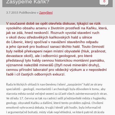
Zasypeme Kaňk?
0
3.7.2015
Publikováno v
Zamyšlení
V současné době se opět otevřela diskuse, týkající se rizik
vysokého obsahu arsenu v životním prostředí na Kaňku, která,
jak se zdá, hned neskončí. Rozruch vyvolal stavební ruch
v okolí dvou středověkých kaňkovských hald u silnice
do Libenic, který spočíval v navážení stavebního odpadu
a jeho úpravě pro budoucí sanaci těchto hald. Touto činností
byly nelibě překvapeni nejen místní obyvatelé (hluk, prašnost,
devastace okolí), ale i odborníci geologové, pro které
představují tyto haldy cennou historickou montánní památku,
významné naleziště minerálů (čtyři nové minerální druhy),
cennou přírodní laboratoř pro vědecký výzkum a v neposlední
řadě i cíl častých odborných exkurzí.
Řada kritických ohlasů k navrženému řešení „zasypáním“ hald ze strany
specialistů – geologů, montanistů i archeologů byla důvodem k tomu, aby
starosta města svolal veřejné sezení za účasti všech zainteresovaných stran.
Ve středu 17. června se tak na radnici sešli představitelé města s hygieniky,
geology, obyvateli Kaňku a dalšími, které tento problém zajímá. Chvílemi
emotivně vyhrocená debata, trvající téměř pět hodin, byla informačně
i argumentačně bohatá, místy však nepřehledná, ve které patrně ztrácela