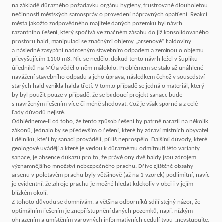
na základě důrazného požadavku orgánu hygieny, frustrované dlouholetou
nečinností městských samospráv o provedení nápravných opatření. Reakcí
města jakožto zodpovědného majitele daných pozemků byl návrh
razantního řešení, který spočívá ve značném zásahu do již konsolidovaného
prostoru hald, manipulaci se značnými objemy „arsenové“ haldoviny
a následné zasypání nadrceným stavebním odpadem a zeminou o objemu
převyšujícím 1100 m3. Nic se nedělo, dokud tento návrh ležel v šuplíku
úředníků na MÚ a věděl o něm málokdo. Problémem se stalo až unáhlené
navážení stavebního odpadu a jeho úprava, následkem čehož v sousedství
starých hald vznikla halda třetí. V tomto případě se jedná o materiál, který
by byl použit pouze v případě, že se budoucí projekt sanace bude
s navrženým řešením více či méně shodovat. Což je však sporné a z celé
řady důvodů nejisté.
Odhlédneme-li od toho, že tento způsob řešení by patrně narazil na několik
zákonů, jednalo by se především o řešení, které by zdraví místních obyvatel
i dělníků, kteří by sanaci prováděli, příliš neprospělo. Dalšími důvody, které
geologové uvádějí a které je vedou k důraznému odmítnutí této varianty
sanace, je absence důkazů pro to, že právě ony dvě haldy jsou zdrojem
významnějšího množství nebezpečného prachu. Dříve zjištěné obsahy
arsenu v poletavém prachu byly většinově (až na 1 vzorek) podlimitní, navíc
je evidentní, že zdroje prachu je možné hledat kdekoliv v obci i v jejím
blízkém okolí.
Z tohoto důvodu se domnívám, a většina odborníků sdílí stejný názor, že
optimálním řešením je znepřístupnění daných pozemků, např. nízkým
ohrazením a umístěním varovných informativních cedulí typu „nevstupujte,