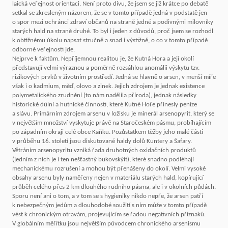
laická veřejnost orientaci. Není proto divu, že jsem se již krátce po debatě
setkal se zkresleným názorem, že se v tomto případě jedná v podstatě jen
o spor mezi ochránci zdraví občanů na straně jedné a podivnými milovníky
starých hald na straně druhé. To byl i jeden z důvodů, proč jsem se rozhodl
k obtížnému úkolu napsat stručně a snad i výstižně, o co v tomto případě
odborné veřejnosti jde.
Nejprve k faktům. Nepříjemnou realitou je, že Kutná Hora a její okolí
představují velmi výraznou a poměrně rozsáhlou anomálii výskytu tzv.
rizikových prvků v životním prostředí. Jedná se hlavně o arsen, v menší míře
však i o kadmium, měď, olovo a zinek. Jejich zdrojem je jednak existence
polymetalického zrudnění (to nám nadělila příroda), jednak následky
historické důlní a hutnické činnosti, které Kutné Hoře přinesly peníze
a slávu. Primárním zdrojem arsenu v ložisku je minerál arsenopyrit, který se
v největším množství vyskytuje právě na Staročeském pásmu, probíhajícím
po západním okraji celé obce Kaňku. Pozůstatkem těžby jeho malé části
v průběhu 16. století jsou diskutované haldy dolů Kuntery a Šafary.
Větráním arsenopyritu vzniká řada druhotných oxidačních produktů
(jedním z nich je i ten nešťastný bukovskýit), které snadno podléhají
mechanickému rozrušení a mohou být přenášeny do okolí. Velmi vysoké
obsahy arsenu byly naměřeny nejen v materiálu starých hald, kopírující
průběh celého přes 2 km dlouhého rudního pásma, ale i v okolních půdách.
Sporu není ani o tom, a v tom se s hygieniky nikdo nepře, že arsen patří
k nebezpečným jedům a dlouhodobé soužití s ním může v tomto případě
vést k chronickým otravám, projevujícím se řadou negativních příznaků.
V globálním měřítku jsou největším původcem chronického arsenismu