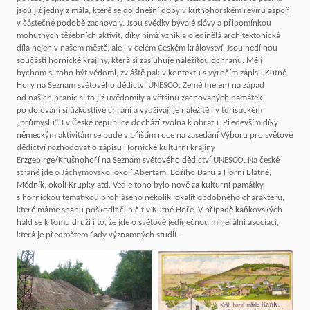
jsou již jedny z mála, které se do dnešní doby v kutnohorském revíru aspoň
v částečné podobě zachovaly. Jsou svědky bývalé slávy a připomínkou
mohutných těžebních aktivit, díky nimž vznikla ojedinělá architektonická
díla nejen v našem městě, ale i v celém Českém království. Jsou nedílnou
součástí hornické krajiny, která si zasluhuje náležitou ochranu. Měli
bychom si toho být vědomi, zvláště pak v kontextu s výročím zápisu Kutné
Hory na Seznam světového dědictví UNESCO. Země (nejen) na západ
od našich hranic si to již uvědomily a většinu zachovaných památek
po dolování si úzkostlivě chrání a využívají je náležitě i v turistickém
„průmyslu“. I v České republice dochází zvolna k obratu. Především díky
německým aktivitám se bude v příštím roce na zasedání Výboru pro světové
dědictví rozhodovat o zápisu Hornické kulturní krajiny
Erzgebirge/Krušnohoří na Seznam světového dědictví UNESCO. Na české
straně jde o Jáchymovsko, okolí Abertam, Božího Daru a Horní Blatné,
Mědník, okolí Krupky atd. Vedle toho bylo nově za kulturní památky
s hornickou tematikou prohlášeno několik lokalit obdobného charakteru,
které máme snahu poškodit či ničit v Kutné Hoře. V případě kaňkovských
hald se k tomu druží i to, že jde o světově jedinečnou minerální asociaci,
která je předmětem řady významných studií.