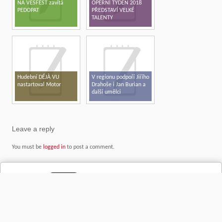
NA VESFEST zavítá
OPERNÍ TÝDEN 2018
PEDOPAT
PŘEDSTAVÍ VELKÉ
TALENTY
Hudební DÉJÀ VU
V regionu podpoří Jiřího
nastartoval Motor
Drahoše i Jan Burian a
další umělci
Leave a reply
You must be
logged in
to post a comment.