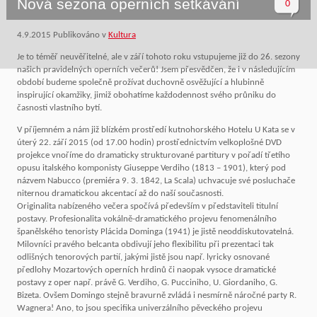
Nová sezona operních setkávání
0
4.9.2015
Publikováno v
Kultura
Je to téměř neuvěřitelné, ale v září tohoto roku vstupujeme již do 26. sezony
našich pravidelných operních večerů! Jsem přesvědčen, že i v následujícím
období budeme společně prožívat duchovně osvěžující a hlubinně
inspirující okamžiky, jimiž obohatíme každodennost svého průniku do
časnosti vlastního bytí.
V příjemném a nám již blízkém prostředí kutnohorského Hotelu U Kata se v
úterý 22. září 2015 (od 17.00 hodin) prostřednictvím velkoplošné DVD
projekce vnoříme do dramaticky strukturované partitury v pořadí třetího
opusu italského komponisty Giuseppe Verdiho (1813 – 1901), který pod
názvem Nabucco (premiéra 9. 3. 1842, La Scala) uchvacuje své posluchače
niternou dramatickou akcentací až do naší současnosti.
Originalita nabízeného večera spočívá především v představiteli titulní
postavy. Profesionalita vokálně-dramatického projevu fenomenálního
španělského tenoristy Plácida Dominga (1941) je jistě neoddiskutovatelná.
Milovníci pravého belcanta obdivují jeho flexibilitu při prezentaci tak
odlišných tenorových partií, jakými jistě jsou např. lyricky osnované
předlohy Mozartových operních hrdinů či naopak vysoce dramatické
postavy z oper např. právě G. Verdiho, G. Pucciniho, U. Giordaniho, G.
Bizeta. Ovšem Domingo stejně bravurně zvládá i nesmírně náročné party R.
Wagnera! Ano, to jsou specifika univerzálního pěveckého projevu