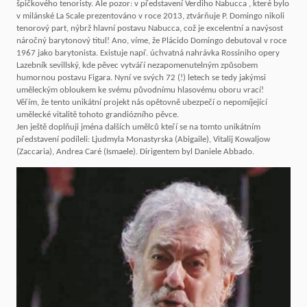
špičkového tenoristy. Ale pozor: v představení Verdiho Nabucca , které bylo
v milánské La Scale prezentováno v roce 2013, ztvárňuje P. Domingo nikoli
tenorový part, nýbrž hlavní postavu Nabucca, což je excelentní a navýsost
náročný barytonový titul! Ano, víme, že Plácido Domingo debutoval v roce
1967 jako barytonista. Existuje např. úchvatná nahrávka Rossiniho opery
Lazebník sevillský, kde pěvec vytváří nezapomenutelným způsobem
humornou postavu Figara. Nyní ve svých 72 (!) letech se tedy jakýmsi
uměleckým obloukem ke svému původnímu hlasovému oboru vrací!
Věřím, že tento unikátní projekt nás opětovně ubezpečí o nepomíjející
umělecké vitalitě tohoto grandiózního pěvce.
Jen ještě doplňuji jména dalších umělců kteří se na tomto unikátním
představení podíleli: Ljudmyla Monastyrska (Abigaile), Vitalij Kowaljow
(Zaccaria), Andrea Caré (Ismaele). Dirigentem byl Daniele Abbado.