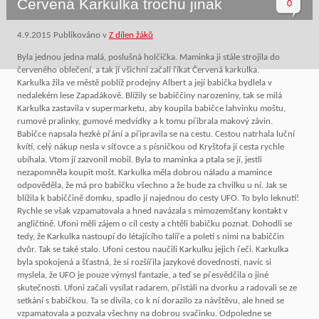
Červená Karkulka trochu jinak
0
4.9.2015
Publikováno v
Z dílen žáků
Byla jednou jedna malá, poslušná holčička. Maminka ji stále strojila do
červeného oblečení, a tak jí všichni začali říkat Červená karkulka.
Karkulka žila ve městě poblíž prodejny Albert a její babička bydlela v
nedalekém lese Zapadákově. Blížily se babiččiny narozeniny, tak se milá
Karkulka zastavila v supermarketu, aby koupila babičce lahvinku moštu,
rumové pralinky, gumové medvídky a k tomu přibrala makový závin.
Babičce napsala hezké přání a připravila se na cestu. Cestou natrhala luční
kvítí, celý nákup nesla v síťovce a s písničkou od Kryštofa jí cesta rychle
ubíhala. Vtom jí zazvonil mobil. Byla to maminka a ptala se jí, jestli
nezapomněla koupit mošt. Karkulka měla dobrou náladu a mamince
odpověděla, že má pro babičku všechno a že bude za chvilku u ní. Jak se
blížila k babiččině domku, spadlo jí najednou do cesty UFO. To bylo leknutí!
Rychle se však vzpamatovala a hned navázala s mimozemšťany kontakt v
angličtině. Ufoni měli zájem o cíl cesty a chtěli babičku poznat. Dohodli se
tedy, že Karkulka nastoupí do létajícího talíře a poletí s nimi na babiččin
dvůr. Tak se také stalo. Ufoni cestou naučili Karkulku jejich řeči. Karkulka
byla spokojená a šťastná, že si rozšířila jazykové dovednosti, navíc si
myslela, že UFO je pouze výmysl fantazie, a teď se přesvědčila o jiné
skutečnosti. Ufoni začali vysílat radarem, přistáli na dvorku a radovali se ze
setkání s babičkou. Ta se divila, co k ní dorazilo za návštěvu, ale hned se
vzpamatovala a pozvala všechny na dobrou svačinku. Odpoledne se