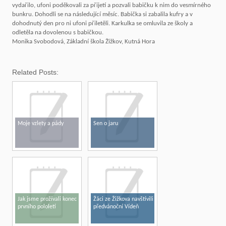
vydařilo, ufoni poděkovali za přijetí a pozvali babičku k nim do vesmírného
bunkru. Dohodli se na následující měsíc. Babička si zabalila kufry a v
dohodnutý den pro ni ufoni přiletěli. Karkulka se omluvila ze školy a
odletěla na dovolenou s babičkou.
Monika Svobodová, Základní škola Žižkov, Kutná Hora
Related Posts:
Moje vzlety a pády
Sen o jaru
Jak jsme prožívali konec
Žáci ze Žižkova navštívili
prvního pololetí
předvánoční Vídeň