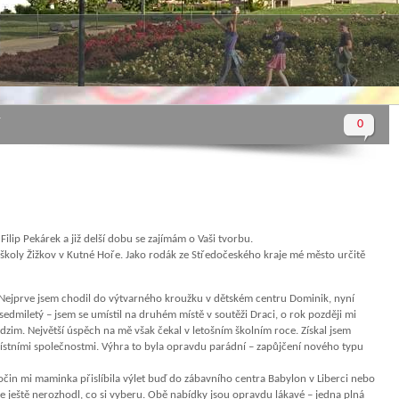
í
0
ilip Pekárek a již delší dobu se zajímám o Vaši tvorbu.
 školy Žižkov v Kutné Hoře. Jako rodák ze Středočeského kraje mé město určitě
m. Nejprve jsem chodil do výtvarného kroužku v dětském centru Dominik, nyní
sedmiletý – jsem se umístil na druhém místě v soutěži Draci, o rok později mi
zim. Největší úspěch na mě však čekal v letošním školním roce. Získal jsem
ístními společnostmi. Výhra to byla opravdu parádní – zapůjčení nového typu
počin mi maminka přislíbila výlet buď do zábavního centra Babylon v Liberci nebo
e ještě nerozhodl, co si vyberu. Obě nabídky jsou opravdu lákavé – jedna plná