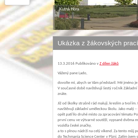
Kutná Hora
Ukázka z žákovských prac
13.3.2016
Publikováno v
Z dílen žáků
Vážený pane Lado,
dovolte mi, abych se Vám představil. Mé jméno je F
V současné době navštěvuji šestý ročník Základní
znáte.
Již od školky strašně rád maluji, kreslím a tvoří
navštěvuji základní uměleckou školu. Jako malý – 
opět patřilo druhé místo za zpracování tématu Pod
první cenu ve výtvarné soutěži, vypsané dvěma m
vozidla české značky,
a to s plnou nádrží na celý víkend. Za tento můj 
do Techmania Science Center v Plzni. Zatím jsem s