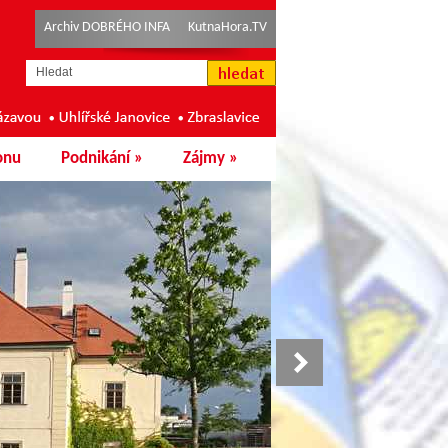
Archiv DOBRÉHO INFA
KutnaHora.TV
onu
Podnikání
»
Zájmy
»