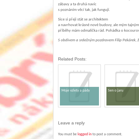
zábavy a ta druhá navíc
s poznáním věcí tak, jak fungují.
Sice si přeji stát se architektem
a navrhovat krásné nové budovy, ale mým tajným sn
příběhy mám odmalička rád. Pohádka o kocourov
S obdivem a srdečným pozdravem Filip Pekárek, ž
Related Posts:
Moje vzlety a pády
Sen o jaru
Leave a reply
You must be
logged in
to post a comment.