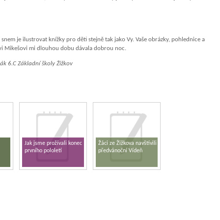
em je ilustrovat knížky pro děti stejně tak jako Vy. Vaše obrázky, pohlednice a
i Mikešovi mi dlouhou dobu dávala dobrou noc.
ák 6.C Základní školy Žižkov
Jak jsme prožívali konec
Žáci ze Žižkova navštívili
prvního pololetí
předvánoční Vídeň