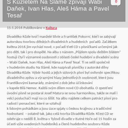
S Kůzletem Na Slámě zpívají Wabi
0
Daňek, Ivan Hlas, Aleš Háma a Pavel
Tesař
15.5.2016
Publikováno v
Kultura
Divadélko Kůzle tvoří manželé Silvie a František Pokorní, kteří se zabývají
autorskou tvorbou dětských divadelních a hudebních pořadů. Začátkem
května 2016 jim vychází nové, v pořadí třetí CD s písničkami určenými jak
pro děti, tak i pro dospělé. Na albu s názvem „Půjdem spolu deštěm blátem“
hostují čtyři významné osobnosti z oblasti české hudební a divadelní scény
– Wabi Daňek, Ivan Hlas, Aleš Háma a Pavel Tesař. Ti se sešli společně
v hudebním studiu Na Slámě, kde nazpívali písničky z autorské dílny
Divadélka Kůzle. Výběr hostů a jejich sólových písní byl ovlivněn specifikou
divadelního zpěvu a výraznými hlasy jednotlivých osobností, které jsou
Františkovými kamarády, známými z dob jeho účinkování
v kapele Bílá Nemoc. Každá svým dílem nové CD obohatila. O zpestření
úvodní písně se postaral Josef Matura se svou harmonikou, takže se malí i
velcí posluchači mají na co těšit. Na albu najdete celkem patnáct písní pro
radost i ponaučení, které se vztahují
k lidovým pohádkám a jsou úzce spjaty s českou krajinou a tradičními
hodnotami – ostatně tak, jako celá tvorba Divadélka Kůzle. Křest CD se
odehraje v neděli 8. května v Tylově divadle v Kutné Hoře od 15 hodin za
účasti výše uvedených hudebníků a členů hudebního souboru Kůzle