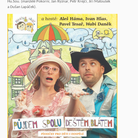
Hu.Sou. (manželé Pokorní, Jan Rýznar, Petr Krejčí, Jiří Matoušek
a Dušan Lapáček).