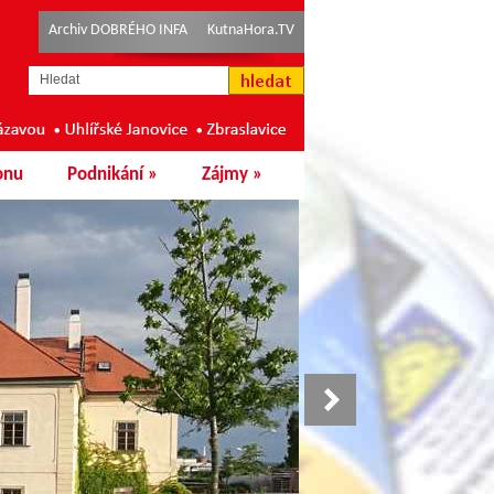
Archiv DOBRÉHO INFA
KutnaHora.TV
onu
Podnikání
»
Zájmy
»