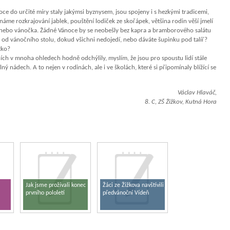
ce do určité míry staly jakýmsi byznysem, jsou spojeny i s hezkými tradicemi,
áme rozkrajování jablek, pouštění lodiček ze skořápek, většina rodin věší jmelí
ví nebo vánočka. Žádné Vánoce by se neobešly bez kapra a bramborového salátu
te od vánočního stolu, dokud všichni nedojedí, nebo dáváte šupinku pod talíř?
tko?
ích v mnoha ohledech hodně odchýlily, myslím, že jsou pro spoustu lidí stále
lný nádech. A to nejen v rodinách, ale i ve školách, které si připomínaly blížící se
Václav Hlaváč,
8. C, ZŠ Žižkov, Kutná Hora
Jak jsme prožívali konec
Žáci ze Žižkova navštívili
prvního pololetí
předvánoční Vídeň