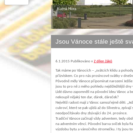
Kutná Hora
Jsou Vánoce stále ještě sv
6.1.2015
Publikováno v
Z dílen žáků
Tak máme po Vánocích – „svátcích klidu a pohody
přízviskem. Co pro nás prosincové svátky v dnešn
Původně měly Vánoce připomínat narození Ježíše 
jsou to pro ně z mého pohledu nejdůležitější dny 
Lidé dávno zapomněli na původní ideu Vánoc a be
nekoupil nějaký ten dar, dárek, dáreček?
Největší radost mají z Vánoc samozřejmě děti. „
cukroví, které se pak ujídá až do Silvestra, zpívaj
neodpočítávalo dny zbývající do 24. prosince.
Tradiční Vánoce začínají vždy adventem, tedy ob
na adventním věnci. Původní barva svíček byla fial
výzdobu bytu a vánočního stromečku. I ty jsou 