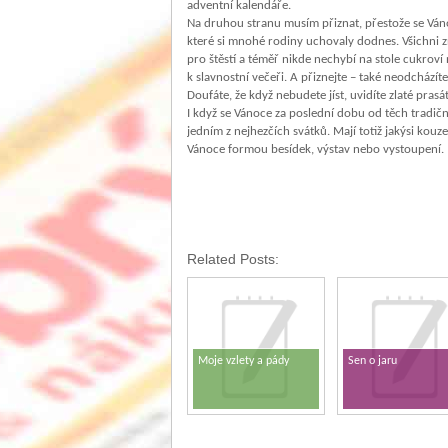
adventní kalendáře.
Na druhou stranu musím přiznat, přestože se Váno
které si mnohé rodiny uchovaly dodnes. Všichni zn
pro štěstí a téměř nikde nechybí na stole cukro
k slavnostní večeři. A přiznejte – také neodchází
Doufáte, že když nebudete jíst, uvidíte zlaté prasá
I když se Vánoce za poslední dobu od těch tradičn
jedním z nejhezčích svátků. Mají totiž jakýsi kouze
Vánoce formou besídek, výstav nebo vystoupení.
Related Posts:
Moje vzlety a pády
Sen o jaru