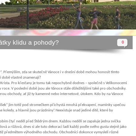
átky klidu a pohody?
0
“. Přemýšlím, zda se skutečně Vánoce i v dnešní době mohou honosit tímto
í době vlastně znamenají?
Krista. Pro křesťany je tomu tak nepochybně dodnes – společně s Velikonocemi
v roce. V poslední době jsou ale Vánoce stále důležitějšími také pro obchodníky.
rou obchody, ať již ty kamenné nebo internetové, útokem. Kdo by na Vánoce
Ježíšek“ jim totiž pod stromečkem přichystá mnohá překvapení, maminky upečou
í se koledy, a hlavně jsou prázdniny! Neexistuje snad jediné dítě, které by
dobím čtyř neděl před Štědrým dnem. Každou neděli se zapaluje jedna svíčka
ová a růžová, dnes si ale tuto dekoraci ladí každý podle svého gusta stejně jako
totiž předmětem výhodného obchodu. Obchodníci dokonce vymysleli různé