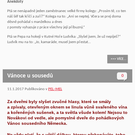
Anekdoty
Ptá se nenápadně jeden zaměstnanec velké firmy kolegy: „Prosím tě, co ten
náš šéf tak křičí a zuří?“ Kolega na to: „Ani se neptej. Včera se prej doma
děsně pohádal s manželkou a dnes
z pomsty vyhazuje z práce všechny její příbuzný.“
Ptá se Pepa na hokeji v Kutné Hoře Ludvíka: „Slyšel jsem, že už nepiješ?“
Ludvík mu na to: „Jo, kamaráde, musel jsem přestat...
>>> VÍCE...
Vánoce u sousedů
0
11.1.2017
Publikováno v
PEL–MEL
Za dveřmi byly slyšet zvučné hlasy, které se smály
a zpívaly, otevřeným oknem se linula vůně svařeného vína
a kořeněných sušenek, a ta světla všude kolem! Nejsou to
Novákovi od vedle, ale pomyslné dveře do pohádkových
Vánoc sousedního Německa.
Ne vždy platí, že s větší dálkou, kterou překonáváte, toho