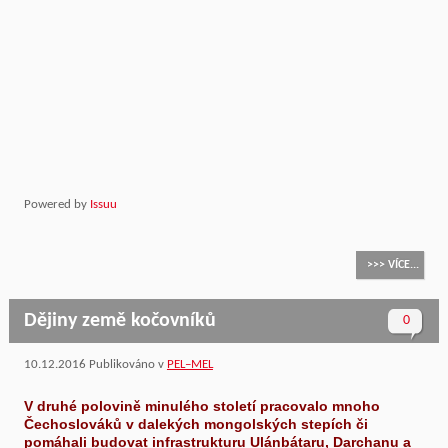
Powered by
Issuu
>>> VÍCE...
Dějiny země kočovníků
0
10.12.2016
Publikováno v
PEL–MEL
V druhé polovině minulého století pracovalo mnoho
Čechoslováků v dalekých mongolských stepích či
pomáhali budovat infrastrukturu Ulánbátaru, Darchanu a