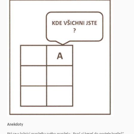
Anekdoty
Ptá se v ložnici manželka svého manžela: „Proč si bereš do postele brejle?“