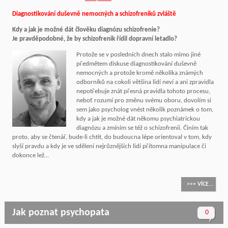
Diagnostikování duševně nemocných a schizofreniků zvláště
Kdy a jak je možné dát člověku diagnózu schizofrenie?
Je pravděpodobné, že by schizofrenik řídil dopravní letadlo?
Protože s
e v posledních dnech stalo mimo jiné
předmětem diskuse diagnostikování duševně
nemocných a protože kromě několika známých
odborníků na cokoli většina lidí neví a ani zpravidla
nepotřebuje znát přesná pravidla tohoto procesu,
neboť rozumí pro změnu svému oboru, dovolím si
sem jako psycholog vnést několik poznámek o tom,
kdy a jak je možné dát někomu psychiatrickou
diagnózu a zmíním se též o schizofrenii. Činím tak
proto, aby se čtenář, bude-li chtít, do budoucna lépe orientoval v tom, kdy
slyší pravdu a kdy je ve sdělení nejrůznějších lidí přítomna manipulace či
dokonce lež...
>>> VÍCE...
Jak poznat psychopata
0