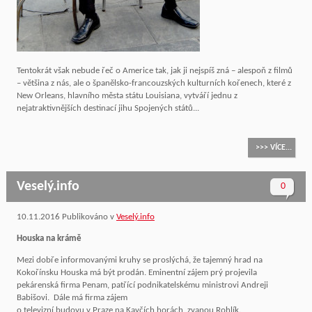
Tentokrát však nebude řeč o Americe tak, jak ji nejspíš zná – alespoň z filmů
– většina z nás, ale o španělsko-francouzských kulturních kořenech, které z
New Orleans, hlavního města státu Louisiana, vytváří jednu z
nejatraktivnějších destinací jihu Spojených států...
>>> VÍCE...
Veselý.info
0
10.11.2016
Publikováno v
Veselý.info
Houska na krámě
Mezi dobře informovanými kruhy se proslýchá, že tajemný hrad na
Kokořínsku Houska má být prodán. Eminentní zájem prý projevila
pekárenská firma Penam, patřící podnikatelskému ministrovi Andreji
Babišovi. Dále má firma zájem
o televizní budovu v Praze na Kavčích horách, zvanou Rohlík.