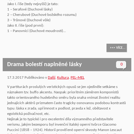
Jako I. říše (tedy nejvyšší) je tato:
1 – Serafové (Duchové lásky)
2 – Cherubové (Duchové božského rozumu)
3 – Trůnové (Duchové vůle)
Jako II. říše (pod první):
1 – Panovníci (Duchové moudrosti)...
>>> VÍCE...
Drama bolestí naplněné lásky
0
17.3.2017
Publikováno v
Další
,
Kultura
,
PEL–MEL
V partiturách proslulých veristických opusů se jen ojediněle setkáme s
náznakem tzv. buffo akcentu. Naopak: prioritním záměrem komponistů
takto orientovaného hudebního směru byla snaha vnímat životní realitu
jednajících aktérů prizmatem často tragicky osnovanou podobou kontrastů
typu: láska x zrada, upřímnost x podlost, pravda x lež, obětavost x
egoistická poživačnost, etc.
Nejinak je to typické i pro excelentní díla významného představitele
verismu, jakým bezesporu byl invenční italský operní tvůrce Giacomo
Puccini (1858 – 1924). Historií prověřené operní skvosty Manon Lescaut