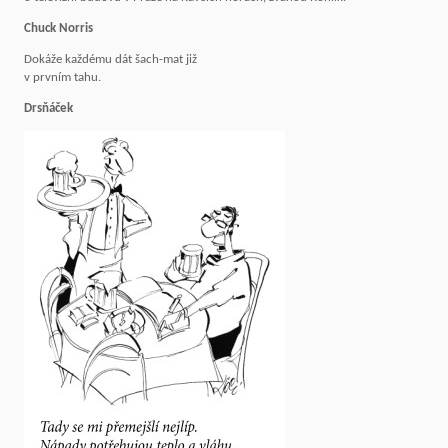
Chuck Norris
Dokáže každému dát šach-mat již
v prvním tahu.
Drsňáček