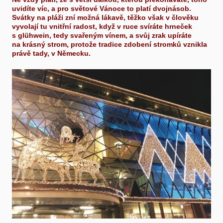
uvidíte víc, a pro světové Vánoce to platí dvojnásob.
Svátky na pláži zní možná lákavě, těžko však v člověku
vyvolají tu vnitřní radost, když v ruce svíráte hrneček
s glühwein, tedy svařeným vínem, a svůj zrak upíráte
na krásný strom, protože tradice zdobení stromků vznikla
právě tady, v Německu.