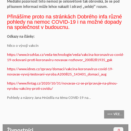
Mediální pozornost této nemoci je celosvětově tak obrovská, že se pod
přísunem informací může lehce nakazit i zdravý „selský“ rozum.
Přinášíme proto na stránkách Dobrého infa různé
pohledy na nemoc COVID-19 i na možné dopady
na společnost v budoucnu.
Odkazy na články:
Něco o vývoji vakcín
https://www.irozhlas.cz/veda-technologie/veda/vakcina-koronavirus-covid-
19-ockovani-proti-koronaviru-novavax-rozhovor_2008281935_gak
https://www.idnes.cz/zpravy/domaci/vakcina-koronavirus-covid-19-
novavax-vyvoj-testovani-vyroba.A200825_143401_domaci_aug
https://www.fintag.cz/2020/10/31/novavax-cz-se-pripravuje-na-plnou-
vyrobu-vakciny-proti-covidu/
Pohledy a názory Jana Hnízdila na téma COVID-19 na...
>>> VÍCE...
Živnostníci
0