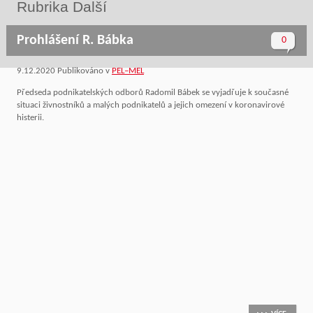
Rubrika Další
Prohlášení R. Bábka
0
9.12.2020
Publikováno v
PEL–MEL
Předseda podnikatelských odborů Radomil Bábek se vyjadřuje k současné
situaci živnostníků a malých podnikatelů a jejich omezení v koronavirové
histerii.