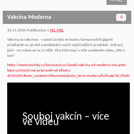
>>> VÍCE...
Vakcína Moderna
0
16.11.2020
Publikováno v
PEL–MEL
Vakcína za vakcínou – nastal čas kdy se budou farmaceutičtí giganti
předhánět ve výrobě a dodávkách svých nejúčinějších produktů. Svět prý
jásá – no máme se na co těšit. Více informací v níže uvedeném videu „Víte o
tom“
https://www.novinky.cz/koronavirus/clanek/vakcina-od-moderny-ma-jeste-
lepsi-ucinnost-nez-pripravek-od-pfizeru-
40342401#utm_content=ribbonnews&utm_term=moderna%20vakc%C3%ADna&u
Souboj vakcín – více
ve videu