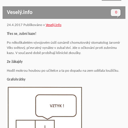
Veselý.info
0
24.4.2017
Publikováno v
Veselý.info
Třes se, zubní kaze!
Po několikaletém vývojovém úsilí oznámil chomutovský stomatolog Jaromír
Viks světový, převratný vynález v zubařství. Jde o očkování proti zubnímu
kazu. V současné době probíhají klinické zkoušky.
Ze žákajdy
Hodil mokrou houbou po učitelce a ta po dopadu na zem udělala loužičku.
Grafohrátky