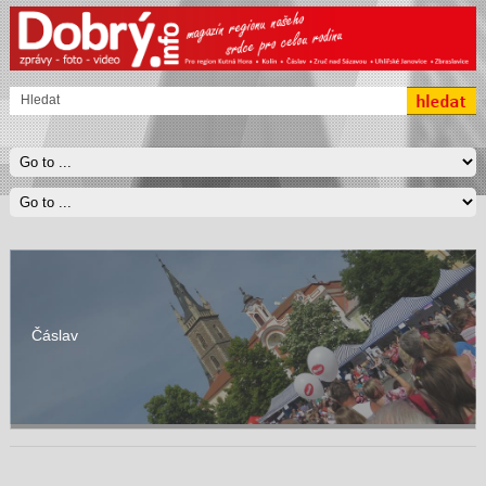
Čáslav
kolin