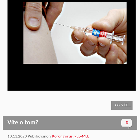
>>> VÍCE...
Víte o tom?
0
10.11.2020
Publikováno v
Koronavirus
,
PEL–MEL