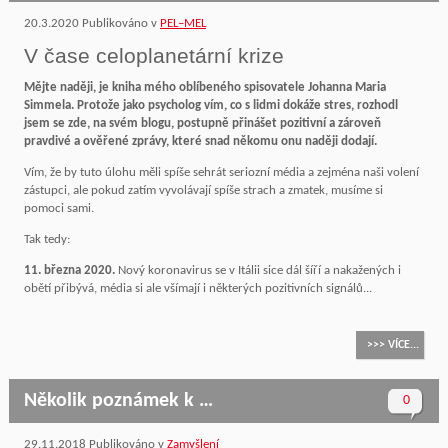
20.3.2020
Publikováno v
PEL–MEL
V čase celoplanetární krize
Mějte naději, je kniha mého oblíbeného spisovatele Johanna Maria
Simmela. Protože jako psycholog vím, co s lidmi dokáže stres, rozhodl
jsem se zde, na svém blogu, postupně přinášet pozitivní a zároveň
pravdivé a ověřené zprávy, které snad někomu onu naději dodají.
Vím, že by tuto úlohu měli spíše sehrát seriozní média a zejména naši volení
zástupci, ale pokud zatím vyvolávají spíše strach a zmatek, musíme si
pomoci sami.
Tak tedy:
11. března 2020.
Nový koronavirus se v Itálii sice dál šíří a nakažených i
obětí přibývá, média si ale všímají i některých pozitivních signálů...
>>> VÍCE...
Několik poznámek k …
0
29.11.2018
Publikováno v
Zamyšlení