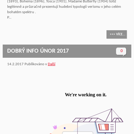
(1893), Bohema (1896), Tosca (1901), Madame Butterfly (1904) totiž
legitimně a průzračně prezentují hudební typologii verismu v jeho celém
bohatém spektru .
P...
>>> VÍCE...
DOBRÝ INFO ÚNOR 2017
0
14.2.2017
Publikováno v
Další