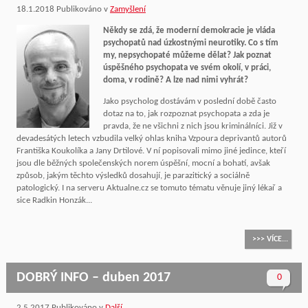
18.1.2018
Publikováno v
Zamyšlení
Někdy se zdá, že moderní demokracie je vláda
psychopatů nad úzkostnými neurotiky. Co s tím
my, nepsychopaté můžeme dělat? Jak poznat
úspěšného psychopata ve svém okolí, v práci,
doma, v rodině? A lze nad nimi vyhrát?
Jako psycholog dostávám v poslední době často
dotaz na to, jak rozpoznat psychopata a zda je
pravda, že ne všichni z nich jsou kriminálníci. Již v
devadesátých letech vzbudila velký ohlas kniha Vzpoura deprivantů autorů
Františka Koukolíka a Jany Drtilové. V ní popisovali mimo jiné jedince, kteří
jsou dle běžných společenských norem úspěšní, mocní a bohatí, avšak
způsob, jakým těchto výsledků dosahují, je parazitický a sociálně
patologický. I na serveru Aktualne.cz se tomuto tématu věnuje jiný lékař a
sice Radkin Honzák...
>>> VÍCE...
DOBRÝ INFO – duben 2017
0
2.5.2017
Publikováno v
Další