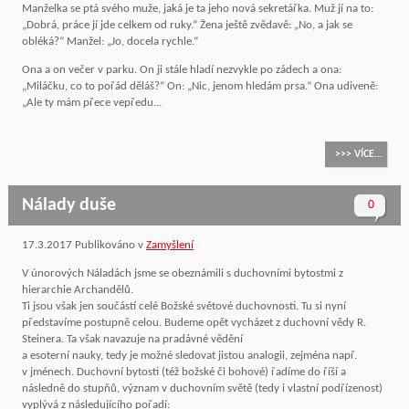
Manželka se ptá svého muže, jaká je ta jeho nová sekretářka. Muž jí na to:
„Dobrá, práce jí jde celkem od ruky.“ Žena ještě zvědavě: „No, a jak se
obléká?“ Manžel: „Jo, docela rychle.“
Ona a on večer v parku. On ji stále hladí nezvykle po zádech a ona:
„Miláčku, co to pořád děláš?“ On: „Nic, jenom hledám prsa.“ Ona udiveně:
„Ale ty mám přece vepředu...
>>> VÍCE...
Nálady duše
0
17.3.2017
Publikováno v
Zamyšlení
V únorových Náladách jsme se obeznámili s duchovními bytostmi z
hierarchie Archandělů.
Ti jsou však jen součástí celé Božské světové duchovnosti. Tu si nyní
představíme postupně celou. Budeme opět vycházet z duchovní vědy R.
Steinera. Ta však navazuje na pradávné vědění
a esoterní nauky, tedy je možné sledovat jistou analogii, zejména např.
v jménech. Duchovní bytosti (též božské či bohové) řadíme do říší a
následně do stupňů, význam v duchovním světě (tedy i vlastní podřízenost)
vyplývá z následujícího pořadí: