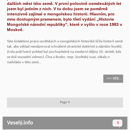
dalších měst této země. V první polovině osmdesátých let
jsem byl jedním z nich. V tu dobu jsem se poměrně
intenzivně zajímal o mongolskou historii. Hlavním, pro
mne dostupným pramenem, bylo třetí vydání „Historie
Mongolské národní republiky“, které v vyšlo v roce 1983 v
Moskvě.
Tato kolektivní práce sovětských a mongolských historiků líčila historii země
tak, aby výklad neodporoval schválené stranické doktríně a zájmům Sovětů.
Zcela pokřivený pohled byl pochopitelně na moderní dějiny 20. století, kdy
se dvě sousední velmoci, Čína a Rusko, resp. Sovětský svaz, utkaly o
nadvládu v této zemi...
>>> VÍCE...
Page 4
Veselý.info
0