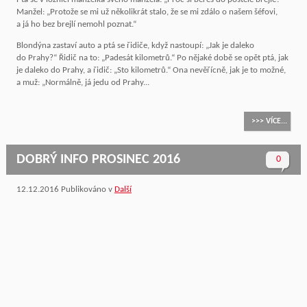
Manžel: „Protože se mi už několikrát stalo, že se mi zdálo o našem šéfovi,
a já ho bez brejlí nemohl poznat.“
Blondýna zastaví auto a ptá se řidiče, když nastoupí: „Jak je daleko
do Prahy?“ Řidič na to: „Padesát kilometrů.“ Po nějaké době se opět ptá, jak
je daleko do Prahy, a řidič: „Sto kilometrů.“ Ona nevěřícně, jak je to možné,
a muž: „Normálně, já jedu od Prahy...
>>> VÍCE...
DOBRÝ INFO PROSINEC 2016
0
12.12.2016
Publikováno v
Další