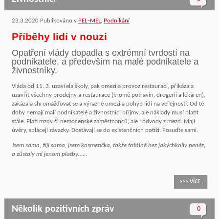
23.3.2020
Publikováno v
PEL–MEL
,
Podnikání
Příběhy lidí v nouzi
Opatření vlády dopadla s extrémní tvrdostí na
podnikatele, a především na malé podnikatele a
živnostníky.
Vláda od 11. 3. uzavřela školy, pak omezila provoz restaurací, přikázala
uzavřít všechny prodejny a restaurace (kromě potravin, drogerií a lékáren),
zakázala shromažďovat se a výrazně omezila pohyb lidí na veřejnosti. Od té
doby nemají malí podnikatelé a živnostníci příjmy, ale náklady musí platit
stále. Platí mzdy či nemocenské zaměstnanců, ale i odvody z mezd. Mají
úvěry, splácejí závazky. Dostávají se do existenčních potíží. Posuďte sami.
Jsem sama, žiji sama, jsem kosmetička, takže totálně bez jakýchkoliv peněz,
a zůstaly mi jenom platby…...
>>> VÍCE...
Několik pozitivních zpráv
0