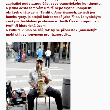
zabírající podstatnou část severoamerického kontinentu,
a jedna cesta tam vám určitě neposkytne kompletní
obrázek o této zemi. Tvrdit o Američanech, že jedí jen
hamburgery, je stejně krátkozraké jako říkat, že typickým
českým destilátem je slivovice. Jestli Českou republiku
tvoří tři historická území
a kultura v nich se liší, tak by se přívlastek „americký“
mohl stát synonymem pro různorodý…