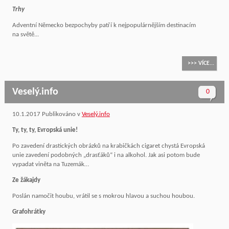
Trhy
Adventní Německo bezpochyby patří k nejpopulárnějším destinacím
na světě...
>>> VÍCE...
Veselý.info
0
10.1.2017
Publikováno v
Veselý.info
Ty, ty, ty, Evropská unie!
Po zavedení drastických obrázků na krabičkách cigaret chystá Evropská
unie zavedení podobných „drasťáků“ i na alkohol. Jak asi potom bude
vypadat viněta na Tuzemák…
Ze žákajdy
Poslán namočit houbu, vrátil se s mokrou hlavou a suchou houbou.
Grafohrátky