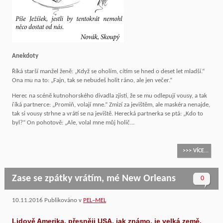
Anekdoty
Říká starší manžel ženě: „Když se oholím, cítím se hned o deset let mladší.“
Ona mu na to: „Fajn, tak se nebudeš holit ráno, ale jen večer.“
Herec na scéně kutnohorského divadla zjistí, že se mu odlepují vousy, a tak
říká partnerce: „Promiň, volají mne.“ Zmizí za jevištěm, ale maskéra nenajde,
tak si vousy strhne a vrátí se na jeviště. Herecká partnerka se ptá: „Kdo to
byl?“ On pohotově: „Ale, volal mne můj holič...
>>> VÍCE...
Zase se zpátky vrátím, mé New Orleans
0
10.11.2016
Publikováno v
PEL–MEL
Lidově Amerika, přesněji USA, jak známo, je velká země,