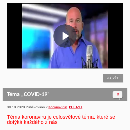
Play
Video
>>> VÍCE...
Téma „COVID-19“
0
30.10.2020
Publikováno v
Koronavirus
,
PEL–MEL
Téma koronaviru je celosvětové téma, které se
dotýká každého z nás