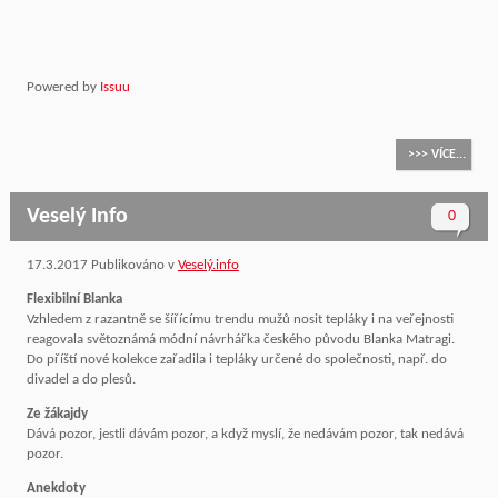
Powered by
Issuu
>>> VÍCE...
Veselý Info
0
17.3.2017
Publikováno v
Veselý.info
Flexibilní Blanka
Vzhledem z razantně se šířícímu trendu mužů nosit tepláky i na veřejnosti
reagovala světoznámá módní návrhářka českého původu Blanka Matragi.
Do příští nové kolekce zařadila i tepláky určené do společnosti, např. do
divadel a do plesů.
Ze žákajdy
Dává pozor, jestli dávám pozor, a když myslí, že nedávám pozor, tak nedává
pozor.
Anekdoty