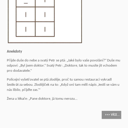
Anekdoty
Přijde duše do nebe a svatý Petr se ptá: „Jaké bylo vaše povolání?“ Duše mu
odpoví: „Byl jsem doktor.“ Svatý Petr: „Doktore, tak to musíte jít vchodem
pro dodavatele.“
Policejní vyšetřovatel se ptá zloděje, proč tu samou restauraci vykradl
šestkrát za sebou. Zlodějíček na to: „Když oni tam měli nápis ‚Jestli se vám u
nás líbilo, přijďte zas.‘“
Žena u lékaře: „Pane doktore, já tomu nerozu...
>>> VÍCE...