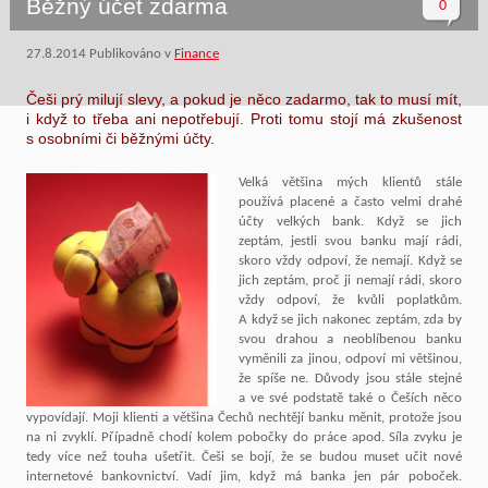
Běžný účet zdarma
0
27.8.2014
Publikováno v
Finance
Češi prý milují slevy, a pokud je něco zadarmo, tak to musí mít,
i když to třeba ani nepotřebují. Proti tomu stojí má zkušenost
s osobními či běžnými účty.
Velká většina mých klientů stále
používá placené a často velmi drahé
účty velkých bank. Když se jich
zeptám, jestli svou banku mají rádi,
skoro vždy odpoví, že nemají. Když se
jich zeptám, proč ji nemají rádi, skoro
vždy odpoví, že kvůli poplatkům.
A když se jich nakonec zeptám, zda by
svou drahou a neoblíbenou banku
vyměnili za jinou, odpoví mi většinou,
že spíše ne. Důvody jsou stále stejné
a ve své podstatě také o Češích něco
vypovídají. Moji klienti a většina Čechů nechtějí banku měnit, protože jsou
na ni zvyklí. Případně chodí kolem pobočky do práce apod. Síla zvyku je
tedy více než touha ušetřit. Češi se bojí, že se budou muset učit nové
internetové bankovnictví. Vadí jim, když má banka jen pár poboček.