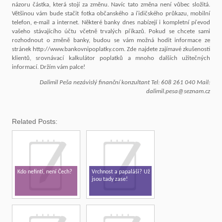
názoru částka, která stojí za změnu. Navíc tato změna není vůbec složitá.
Většinou vám bude stačit fotka občanského a řidičského průkazu, mobilní
telefon, e-mail a internet. Některé banky dnes nabízejí i kompletní převod
vašeho stávajícího účtu včetně trvalých příkazů. Pokud se chcete sami
rozhodnout o změně banky, budou se vám možná hodit informace ze
stránek http://www.bankovnipoplatky.com. Zde najdete zajímavé zkušenosti
klientů, srovnávací kalkulátor poplatků a mnoho dalších užitečných
informací. Držím vám palce!
Dalimil Peša
nezávislý finanční konzultant
Tel: 608 261 040
Mail:
dalimil.pesa@seznam.cz
Related Posts:
Kdo nefintí, není Čech?
Vrchnost a papaláši? Už
jsou tady zase!