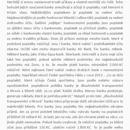
Nechtějí si znovu nastavovat trvalé příkazy a vlastně nechtějí nic řešit. Toho
bohužel jejich současné banky zneužívají a účtují si poplatky, nad kterými si
trhám vlasy. Nejběžnějším poplatkem je poplatek za vedení účtu.
Nejabsurdnějším je podle hodnocení klientů i odborníků poplatek za vedení
úvěrového účtu. Dalšími „nejlépe“ hodnocenými poplatky jsou poplatek
za zjištění stavu účtu v bankomatu, poplatek za příchozí platbu, poplatek
za výběr z bankomatu vlastní banky, poplatek za vklad hotovosti a poplatek
za změnu trvalého příkazu. Dnes již přitom existuje mnoho bank, které si
podobné poplatky neúčtují. Jsou i banky, které nabízí i podnikatelské účty
zdarma. Určitě vám mohu doporučit banky Air Bank, Fio banka, mBank.
Některé banky, jako třeba Equa bank, Sberbank, Unicredit a Zuno mají účty
také bez poplatků, pokud splníte některé podmínky. Asi nejjednodušší
podmínku má Zuno, a to, že musíte platit kartou minimálně 3.000 Kč
měsíčně. Velmi zajímavé čtení nabízí reakce drahých bank s nesmyslnými
poplatky. Například mluvčí České spořitelny řekla v roce 2013 : „Co se týče
poplatků, které účtuje Česká spořitelna, jsou podle našeho názoru
opodstatněné, poplatková politika banky je dlouhodobě transparentní
a férová a klienti vědí, za co platí. Každá služba, kterou banka poskytuje,
generuje náklady, které je potřeba pokrýt.“ Nejspíš proto tato „dlouhodobě
transparentní a férová“ banka letos připravuje další zdražování účtů pro ty
nejvěrnější klienty. Pro banky jsou poplatky tím nejjednodušším zdrojem
příjmů. Jen za první pololetí letošního roku vybraly banky na poplatcích
přibližně 20 miliard Kč. Je tedy jen na nás, zda jim chceme platit za něco, co
jinde platit nemusíme. Pokud budu uvažovat, že měsíční poplatky za běžný
účet jsou přibližně 150 Kč, ušetřím ročně 1.800 Kč. To je podle mého