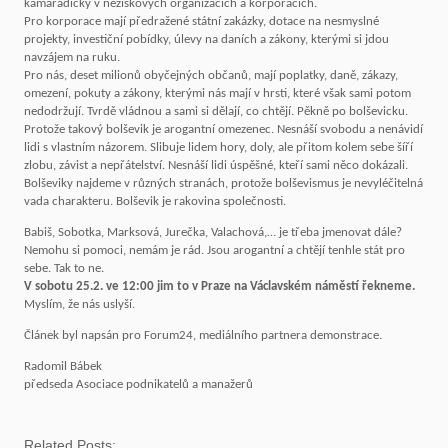
kamarádíčky v neziskových organizacích a korporacích.
Pro korporace mají předražené státní zakázky, dotace na nesmyslné
projekty, investiční pobídky, úlevy na daních a zákony, kterými si jdou
navzájem na ruku.
Pro nás, deset milionů obyčejných občanů, mají poplatky, daně, zákazy,
omezení, pokuty a zákony, kterými nás mají v hrsti, které však sami potom
nedodržují. Tvrdě vládnou a sami si dělají, co chtějí. Pěkně po bolševicku.
Protože takový bolševik je arogantní omezenec. Nesnáší svobodu a nenávidí
lidi s vlastním názorem. Slibuje lidem hory, doly, ale přitom kolem sebe šíří
zlobu, závist a nepřátelství. Nesnáší lidi úspěšné, kteří sami něco dokázali.
Bolševiky najdeme v různých stranách, protože bolševismus je nevyléčitelná
vada charakteru. Bolševik je rakovina společnosti.
Babiš, Sobotka, Marksová, Jurečka, Valachová,… je třeba jmenovat dále?
Nemohu si pomoci, nemám je rád. Jsou arogantní a chtějí tenhle stát pro
sebe. Tak to ne.
V sobotu 25.2. ve 12:00 jim to v Praze na Václavském náměstí řekneme.
Myslím, že nás uslyší.
Článek byl napsán pro Forum24, mediálního partnera demonstrace.
Radomil Bábek
předseda Asociace podnikatelů a manažerů
Related Posts: