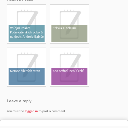
Veřejná reakce
Stávka autobusů
Podnikatelských odborů
na dopis Andreje Babiše
předsedovi vlády
Nemoc šílených stran
Kdo nefintí, není Čech?
Leave a reply
You must be
logged in
to post a comment.