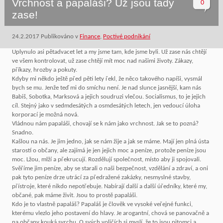
Vrchnost a papaláši? Už jsou tady
0
zase!
24.2.2017
Publikováno v
Finance
,
Poctivé podnikání
Uplynulo asi pětadvacet let a my jsme tam, kde jsme byli. Už zase nás chtějí
ve všem kontrolovat, už zase chtějí mít moc nad našimi životy. Zákazy,
příkazy, hrozby a pokuty.
Kdyby mi někdo ještě před pěti lety řekl, že něco takového napíši, vysmál
bych se mu. Jenže teď mi do smíchu není. Je nad slunce jasnější, kam nás
Babiš, Sobotka, Marksová a jejich soudruzi vlečou. Socialismus, to je jejich
cíl. Stejný jako v sedmdesátých a osmdesátých letech, jen vedoucí úloha
korporací je možná nová.
Vládnou nám papaláši, chovají se k nám jako vrchnost. Jak se to pozná?
Snadno.
Kašlou na nás. Je jim jedno, jak se nám žije a jak se máme. Mají jen plná ústa
starostí o občany, ale zajímá je jen jejich moc a peníze, protože peníze jsou
moc. Lžou, mlží a překrucují. Rozdělují společnost, místo aby ji spojovali.
Svěříme jim peníze, aby se starali o naši bezpečnost, vzdělání a zdraví, a oni
pak tyto peníze drze utrácí za předražené zakázky, nesmyslné stavby,
přístroje, které nikdo nepotřebuje. Nabírají další a další úředníky, které my,
občané, pak máme živit. Jsou to prostě papaláši.
Kdo je to vlastně papaláš? Papaláš je člověk ve vysoké veřejné funkci,
kterému vlezlo jeho postavení do hlavy. Je arogantní, chová se panovačně a
na občany kouká svrchu. O svých voličích si myslí, že to jsou pitomci a