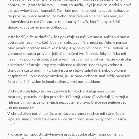
pohrdá jimi, protože ho zvolili. První, co udělá, když je zvolen, nechá si nově
a draze vybavit svoji kancelář. Tam, kde podnikatel šetří, papaláš rozhazuje.
No proč ne, přece neutrácí ze svého. Zneužívá veřejné peníze i moc, ale
odpovědnost nemá žádnou. Je to odporný člověk, kterého by se štítil i
slimák, kdyby se ho musel dotknout.
Ještě horší je, že se dnešní vláda považuje za naši vrchnost. Každá vrchnost
potřebuje nevolníky, kteří by na ni robotovali. Vrchnost potřebuje peníze.
Moc peněz, protože má velké nároky. Aby nevolníci poslouchali, vytváří si
vrchnost spoustu pravidel, jejichž porušení tvrdě trestá. Taky je třeba mít
nevolníky pod kontrolou, a tak si vrchnost vymýšlí a vytváří různé kontrolní
a sledovací nástroje – registry, evidence a hlášení. Poddaným vrchnost
stanovuje často podmínky, které jsou jen těžko splnitelné, nebo dokonce
nesplnitelné. To se neděje omylem, jak se nám vrchnost snaží vždy namluvit.
Je to cílené, úmyslné jednání s cílem zlomit nás, poddané.
Vrchnost jsou lidé, kteří ve vysokých funkcích ovládají naše životy.
Nepracují pro nás, ale jen pro sebe. Přikazují, zakazují, vyžadují. Omezují a
řídí nás a myslí si, že to je jejich nezadatelné právo. Oni přece nejlépe vědí,
jak my máme žít.
Vrchnost žije z našich peněz, a protože vrchnost se chce mít stále lépe a
lépe, musíme jí platit stále více a více. Vrchnost nemá nikdy dost – našich
daní.
Pro sebe mají spoustu zbytečných úřadů, vysoké platy, roční odměny a