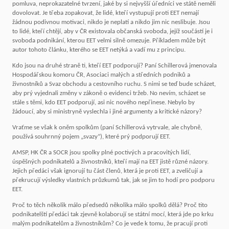
pomluva, neprokazatelné tvrzení, jaké by si nejvyšší úředníci ve státě neměli
dovolovat. Je třeba zopakovat, že lidé, kteří vystupují proti EET nemají
žádnou podivnou motivaci, nikdo je neplatí a nikdo jim nic neslibuje. Jsou
to lidé, kteří chtějí, aby v ČR existovala občanská svoboda, jejíž součástí je i
svoboda podnikání, kterou EET velmi silně omezuje. Příkladem může být
autor tohoto článku, kterého se EET netýká a vadí mu z principu.
Kdo jsou na druhé straně ti, kteří EET podporují? Paní Schillerová jmenovala
Hospodářskou komoru ČR, Asociaci malých a středních podniků a
živnostníků a Svaz obchodu a cestovního ruchu. S nimi se teď bude scházet,
aby prý vyjednali změny v zákoně o evidenci tržeb. No nevím, scházet se
stále s těmi, kdo EET podporují, asi nic nového nepřinese. Nebylo by
žádoucí, aby si ministryně vyslechla i jiné argumenty a kritické názory?
Vraťme se však k oněm spolkům (paní Schillerová vytrvale, ale chybně,
používá souhrnný pojem „svazy“), které prý podporují EET.
AMSP, HK ČR a SOCR jsou spolky plné poctivých a pracovitých lidí,
úspěšných podnikatelů a živnostníků, kteří mají na EET jistě různé názory.
Jejich předáci však ignorují tu část členů, která je proti EET, a zveličují a
překrucují výsledky vlastních průzkumů tak, jak se jim to hodí pro podporu
EET.
Proč to těch několik málo předsedů několika málo spolků dělá? Proč tito
podnikatelští předáci tak zjevně kolaborují se státní mocí, která jde po krku
malým podnikatelům a živnostníkům? Co je vede k tomu, že pracují proti