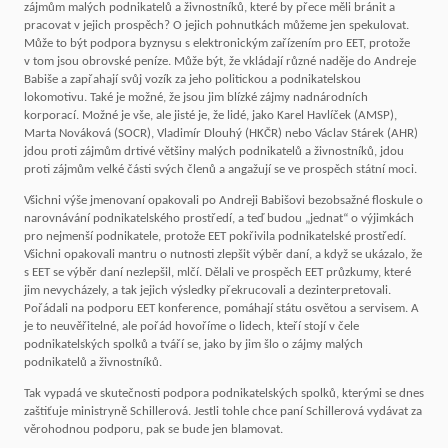
zájmům malých podnikatelů a živnostníků, které by přece měli bránit a
pracovat v jejich prospěch? O jejich pohnutkách můžeme jen spekulovat.
Může to být podpora byznysu s elektronickým zařízením pro EET, protože
v tom jsou obrovské peníze. Může být, že vkládají různé naděje do Andreje
Babiše a zapřahají svůj vozík za jeho politickou a podnikatelskou
lokomotivu. Také je možné, že jsou jim blízké zájmy nadnárodních
korporací. Možné je vše, ale jisté je, že lidé, jako Karel Havlíček (AMSP),
Marta Nováková (SOCR), Vladimír Dlouhý (HKČR) nebo Václav Stárek (AHR)
jdou proti zájmům drtivé většiny malých podnikatelů a živnostníků, jdou
proti zájmům velké části svých členů a angažují se ve prospěch státní moci.
Všichni výše jmenovaní opakovali po Andreji Babišovi bezobsažné floskule o
narovnávání podnikatelského prostředí, a teď budou „jednat“ o výjimkách
pro nejmenší podnikatele, protože EET pokřivila podnikatelské prostředí.
Všichni opakovali mantru o nutnosti zlepšit výběr daní, a když se ukázalo, že
s EET se výběr daní nezlepšil, mlčí. Dělali ve prospěch EET průzkumy, které
jim nevycházely, a tak jejich výsledky překrucovali a dezinterpretovali.
Pořádali na podporu EET konference, pomáhají státu osvětou a servisem. A
je to neuvěřitelné, ale pořád hovoříme o lidech, kteří stojí v čele
podnikatelských spolků a tváří se, jako by jim šlo o zájmy malých
podnikatelů a živnostníků.
Tak vypadá ve skutečnosti podpora podnikatelských spolků, kterými se dnes
zaštiťuje ministryně Schillerová. Jestli tohle chce paní Schillerová vydávat za
věrohodnou podporu, pak se bude jen blamovat.