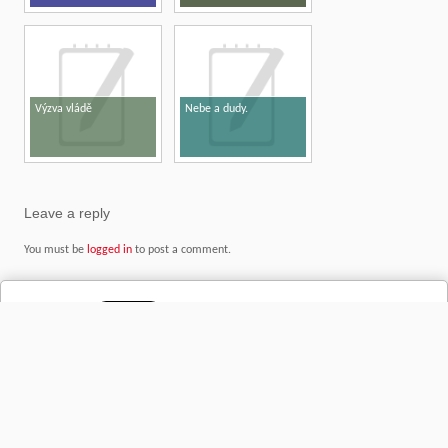
Výzva vládě
Nebe a dudy.
Leave a reply
You must be
logged in
to post a comment.
Copyright © 2026
DOBRÝ INFO – zprávy nejen z regionu
- Společnost, názory, kultura,
historie, osobnosti a videa
Designed by
Sd court search
, thanks to:
www.r-nk.com
,
www.svarz.com
and