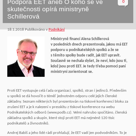
Podpora EET aneb O koho se ve
0
skutečnosti opírá ministryně
Schillerová
18.1.2018
Publikováno v
Podnikání
Ministryně financí Alena Schillerová
v posledních dnech prezentovala, jakou má EET
podporu u podnikatelských spolků a že se
s těmito spolky bude radit, jak EET upravit.
Současně se nechala slyšet, že neví, kdo jsou ti,
kdož jsou proti EET. Je tedy třeba pomoci paní
ministryni zorientovat se.
Proti EET vystupuje celá řada organizací, spolků, stran i jedinců. Především
u spolků se dá hovořit o téměř jednotném odporu celé jejich členské
základny. Seznam některých byl prezentován na tiskové konferenci bloku za
zrušení EET a je k nalezení v presskitu z tiskové konference na webu
Podnikatelských odborů (www.podb.cz). Velmi nahrubo spočítáno, členská
základna spolků a skupin, které stojí proti EET má nejméně 120 tisíc
podnikatelů a živnostníků.
Andrej Babiš a jeho lidé rádi prohlašují, že EET vadí jen podvodníkům. To je