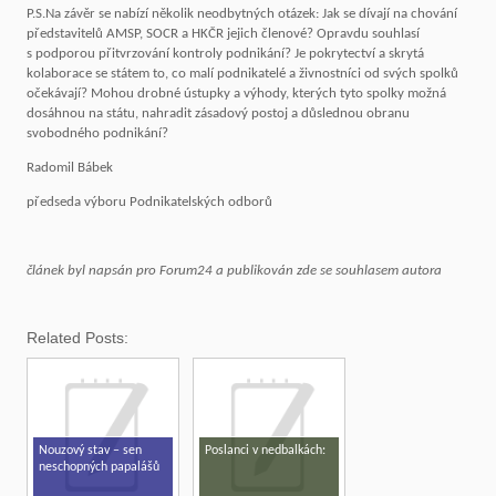
P.S.Na závěr se nabízí několik neodbytných otázek: Jak se dívají na chování
představitelů AMSP, SOCR a HKČR jejich členové? Opravdu souhlasí
s podporou přitvrzování kontroly podnikání? Je pokrytectví a skrytá
kolaborace se státem to, co malí podnikatelé a živnostníci od svých spolků
očekávají? Mohou drobné ústupky a výhody, kterých tyto spolky možná
dosáhnou na státu, nahradit zásadový postoj a důslednou obranu
svobodného podnikání?
Radomil Bábek
předseda výboru Podnikatelských odborů
článek byl napsán pro Forum24 a publikován zde se souhlasem autora
Related Posts:
Nouzový stav – sen
Poslanci v nedbalkách:
neschopných papalášů