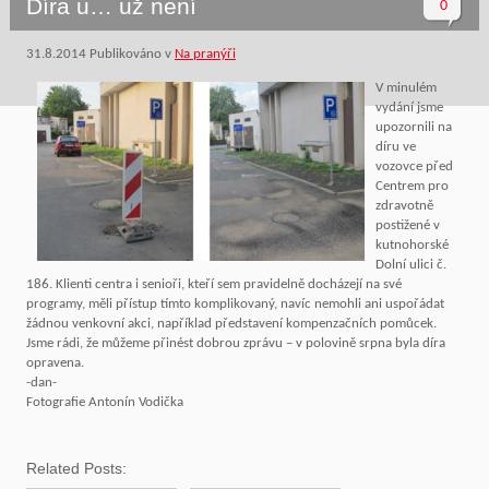
Díra u… už není
0
31.8.2014
Publikováno v
Na pranýři
V minulém
vydání jsme
upozornili na
díru ve
vozovce před
Centrem pro
zdravotně
postižené v
kutnohorské
Dolní ulici č.
186. Klienti centra i senioři, kteří sem pravidelně docházejí na své
programy, měli přístup tímto komplikovaný, navíc nemohli ani uspořádat
žádnou venkovní akci, například představení kompenzačních pomůcek.
Jsme rádi, že můžeme přinést dobrou zprávu – v polovině srpna byla díra
opravena.
-dan-
Fotografie Antonín Vodička
Related Posts: