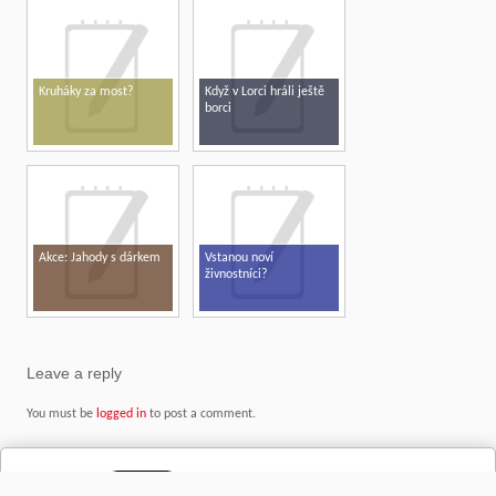
Kruháky za most?
Když v Lorci hráli ještě
borci
Akce: Jahody s dárkem
Vstanou noví
živnostníci?
Leave a reply
You must be
logged in
to post a comment.