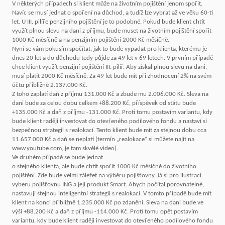
V některých případech si klient může na životním pojištění jenom spořit.
Navíc se musí jednat o spoření na důchod, a tudíž lze vybrat až ve věku 60-ti
let. U III. pilíře penzijního pojištění je to podobné. Pokud bude klient chtít
využít plnou slevu na dani z příjmu, bude muset na životním pojištění spořit
1000 Kč měsíčně a na penzijním pojištění 2000 Kč měsíčně.
Nyní se vám pokusím spočítat, jak to bude vypadat pro klienta, kterému je
dnes 20 let a do důchodu tedy půjde za 49 let v 69 letech. V prvním případě
chce klient využít penzijní pojištění III. pilíř. Aby získal plnou slevu na dani,
musí platit 2000 Kč měsíčně. Za 49 let bude mít při zhodnocení 2% na svém
účtu přibližně 2.137.000 Kč.
Z toho zaplatí daň z příjmu 131.000 Kč a zbude mu 2.006.000 Kč. Sleva na
dani bude za celou dobu celkem +88.200 Kč, příspěvek od státu bude
+135.000 Kč a daň z příjmu -131.000 Kč. Proti tomu postavím variantu, kdy
bude klient raději investovat do otevřeného podílového fondu a nastaví si
bezpečnou strategii s realokací. Tento klient bude mít za stejnou dobu cca
11.657.000 Kč a daň se neplatí (termín „realokace“ si můžete najít na
www.youtube.com, je tam skvělé video).
Ve druhém případě se bude jednat
o stejného klienta, ale bude chtít spořit 1000 Kč měsíčně do životního
pojištění. Zde bude velmi záležet na výběru pojišťovny. Já si pro ilustraci
vyberu pojišťovnu ING a její produkt Smart. Abych počítal porovnatelné,
nastavuji stejnou inteligentní strategii s realokací. V tomto případě bude mít
klient na konci přibližně 1.235.000 Kč po zdanění. Sleva na dani bude ve
výši +88.200 Kč a daň z příjmu -114.000 Kč. Proti tomu opět postavím
variantu, kdy bude klient raději investovat do otevřeného podílového fondu