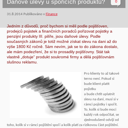
Daňové úlevy u spořicích produktů?
0
31.8.2014
Publikováno v
Finance
Jedním z důvodů, proč bychom si měli podle pojišťoven,
prodejců pojistek a finančních poradců pořizovat pojistky a
penzijní produkty III. pilíře, jsou daňové úlevy. Podle
současných zákonů je totiž možné získat slevu na dani až do
výše 1800 Kč ročně. Sám nevím, jak se to do zákona dostalo,
ale mám podezření, že si to prosadily pojišťovny. Stát tak
vlastně „dotuje“ produkt soukromé firmy a dělá pojišťovnám
slušnou reklamu.
Pro klienty to až takové
terno není. Pokud si
bude klient platit
pojistku
a bude chtít uplatnit
slevu na dani, musí si v
rámci pojistky i spořit.
To, kolik si bude moci
každý rok odpočítat, se
zjednodušeně odvíjí od
toho, kolik si v rámci pojištění spoří a kolik platí za rizikovou část pojištění.