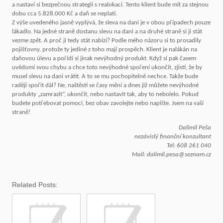
a nastaví si bezpečnou strategii s realokací. Tento klient bude mít za stejnou
dobu cca 5.828.000 Kč a daň se neplatí.
Z výše uvedeného jasně vyplývá, že sleva na dani je v obou případech pouze
lákadlo. Na jedné straně dostanu slevu na dani a na druhé straně si ji stát
vezme zpět. A proč ji tedy stát nabízí? Podle mého názoru si to prosadily
pojišťovny, protože ty jediné z toho mají prospěch. Klient je nalákán na
daňovou úlevu a pořídí si jinak nevýhodný produkt. Když si pak časem
uvědomí svou chybu a chce toto nevýhodné spoření ukončit, zjistí, že by
musel slevu na dani vrátit. A to se mu pochopitelně nechce. Takže bude
raději spořit dál? Ne, naštěstí se časy mění a dnes již můžete nevýhodné
produkty „zamrazit“, ukončit, nebo nastavit tak, aby to nebolelo. Pokud
budete potřebovat pomoci, bez obav zavolejte nebo napište. Jsem na vaší
straně!
Dalimil Peša
nezávislý finanční konzultant
Tel: 608 261 040
Mail: dalimil.pesa@seznam.cz
Related Posts: