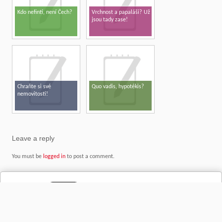
Kdo nefintí, není Čech?
Vrchnost a papaláši? Už
jsou tady zase!
Chraňte si své
Quo vadis, hypotékis?
nemovitosti!
Leave a reply
You must be
logged in
to post a comment.