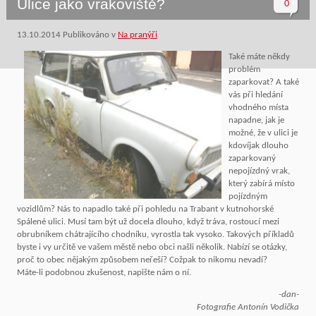
Ulice jako vrakoviště?
0
13.10.2014
Publikováno v
Na pranýři
Také máte někdy
problém
zaparkovat? A také
vás při hledání
vhodného místa
napadne, jak je
možné, že v ulici je
kdovíjak dlouho
zaparkovaný
nepojízdný vrak,
který zabírá místo
pojízdným
vozidlům? Nás to napadlo také při pohledu na Trabant v kutnohorské
Spálené ulici. Musí tam být už docela dlouho, když tráva, rostoucí mezi
obrubníkem chátrajícího chodníku, vyrostla tak vysoko. Takových příkladů
byste i vy určitě ve vašem městě nebo obci našli několik. Nabízí se otázky,
proč to obec nějakým způsobem neřeší? Cožpak to nikomu nevadí?
Máte-li podobnou zkušenost, napište nám o ní.
-dan-
Fotografie Antonín Vodička