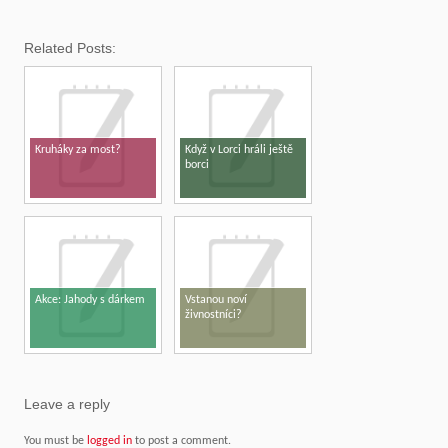
Related Posts:
Kruháky za most?
Když v Lorci hráli ještě
borci
Akce: Jahody s dárkem
Vstanou noví
živnostníci?
Leave a reply
You must be
logged in
to post a comment.