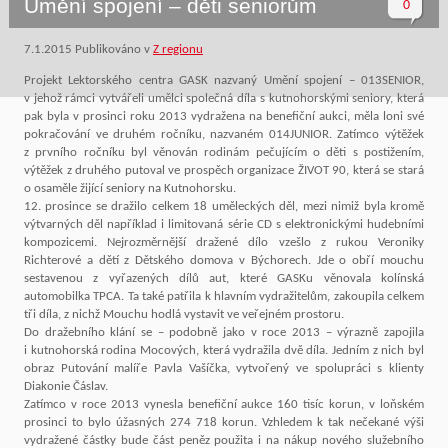
Umění spojení – děti seniorům
0
7.1.2015
Publikováno v
Z regionu
Projekt Lektorského centra GASK nazvaný Umění spojení – 013SENIOR,
v jehož rámci vytvářeli umělci společná díla s kutnohorskými seniory, která
pak byla v prosinci roku 2013 vydražena na benefiční aukci, měla loni své
pokračování ve druhém ročníku, nazvaném 014JUNIOR. Zatímco výtěžek
z prvního ročníku byl věnován rodinám pečujícím o děti s postižením,
výtěžek z druhého putoval ve prospěch organizace ŽIVOT 90, která se stará
o osaměle žijící seniory na Kutnohorsku.
12. prosince se dražilo celkem 18 uměleckých děl, mezi nimiž byla kromě
výtvarných děl například i limitovaná série CD s elektronickými hudebními
kompozicemi. Nejrozměrnější dražené dílo vzešlo z rukou Veroniky
Richterové a dětí z Dětského domova v Býchorech. Jde o obří mouchu
sestavenou z vyřazených dílů aut, které GASKu věnovala kolínská
automobilka TPCA. Ta také patřila k hlavním vydražitelům, zakoupila celkem
tři díla, z nichž Mouchu hodlá vystavit ve veřejném prostoru.
Do dražebního klání se – podobně jako v roce 2013 – výrazně zapojila
i kutnohorská rodina Mocových, která vydražila dvě díla. Jedním z nich byl
obraz Putování malíře Pavla Vašíčka, vytvořený ve spolupráci s klienty
Diakonie Čáslav.
Zatímco v roce 2013 vynesla benefiční aukce 160 tisíc korun, v loňském
prosinci to bylo úžasných 274 718 korun. Vzhledem k tak nečekané výši
vydražené částky bude část peněz použita i na nákup nového služebního