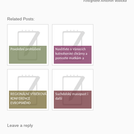
Fotografie Antonín Vodička
Related Posts:
Povolební prohlášení
Navštivte o Vánocích
kutnohorské chrámy a
pomozte matkám a
dětem v tísni
REGIONÁLNÍ VÝBĚROVÁ
Suchdolský masopust i
KONFERENCE
další
EVROPSKÉHO
PARLAMENTU V ČR –
KUTNÁ HORA 2017
Leave a reply