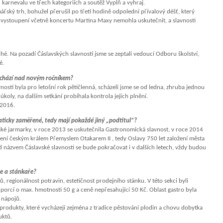
 karnevalu ve třech kategoriích a soutěž Vyplň a vyhraj.
řský trh, bohužel přerušil po třetí hodině odpolední přívalový déšť, který
cí vystoupení včetně koncertu Martina Maxy nemohla uskutečnit, a slavnosti
hé. Na pozadí Čáslavských slavností jsme se zeptali vedoucí Odboru školství,
é.
schází nad novým ročníkem?
vností byla pro letošní rok pětičlenná, scházeli jsme se od ledna, zhruba jednou
koly, na dalším setkání probíhala kontrola jejich plnění.
 2016.
aticky zaměřené, tedy mají pokaždé jiný „podtitul“?
ské jarmarky, v roce 2013 se uskutečnila Gastronomická slavnost, v roce 2014
ožení českým králem Přemyslem Otakarem II , tedy Oslavy 750 let založení města
 Pod názvem Čáslavské slavnosti se bude pokračovat i v dalších letech, vždy budou
le a stánkaře?
ů, regionálnost potravin, estetičnost prodejního stánku. V této sekci byli
porcí o max. hmotnosti 50 g a ceně nepřesahující 50 Kč. Oblast gastro byla
 nápojů.
produkty, které vycházejí zejména z tradice pěstování plodin a chovu dobytka
uktů.