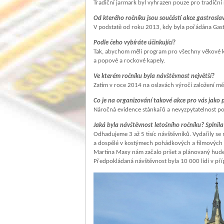
Tradiční jarmark byl vyhrazen pouze pro tradiční
Od kterého ročníku jsou součástí akce gastrosla
V podstatě od roku 2013, kdy byla pořádána Gas
Podle čeho vybíráte účinkující?
Tak, abychom měli program pro všechny věkové kat
a popové a rockové kapely.
Ve kterém ročníku byla návštěvnost největší?
Zatím v roce 2014 na oslavách výročí založení mě
Co je na organizování takové akce pro vás jako 
Náročná evidence stánkařů a nevyzpytatelnost po
Jaká byla návštěvnost letošního ročníku? Splnila
Odhadujeme 3 až 5 tisíc návštěvníků. Vydařily se n
a dospělé v kostýmech pohádkových a filmových by
Martina Maxy nám začalo pršet a plánovaný hudeb
Předpokládaná návštěvnost byla 10 000 lidí v př