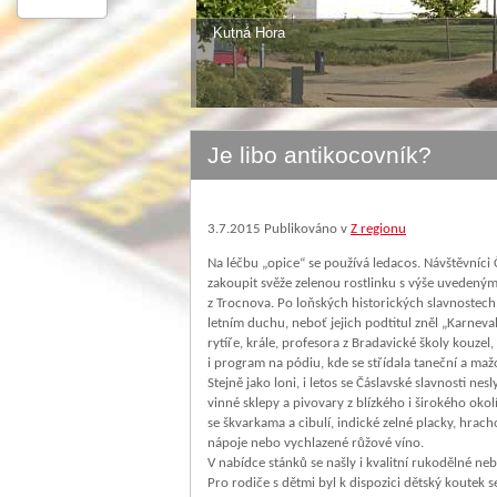
Kutná Hora
Je libo antikocovník?
3.7.2015
Publikováno v
Z regionu
Na léčbu „opice“ se používá ledacos. Návštěvníci 
zakoupit svěže zelenou rostlinku s výše uvedený
z Trocnova. Po loňských historických slavnostech,
letním duchu, neboť jejich podtitul zněl „Karneva
rytíře, krále, profesora z Bradavické školy kouzel
i program na pódiu, kde se střídala taneční a ma
Stejně jako loni, i letos se Čáslavské slavnosti n
vinné sklepy a pivovary z blízkého i širokého okolí
se škvarkama a cibulí, indické zelné placky, hra
nápoje nebo vychlazené růžové víno.
V nabídce stánků se našly i kvalitní rukodělné ne
Pro rodiče s dětmi byl k dispozici dětský koutek s