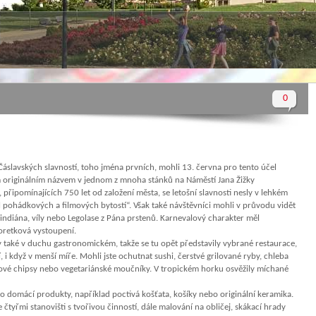
0
Čáslavských slavností, toho jména prvních, mohli 13. června pro tento účel
m originálním názvem v jednom z mnoha stánků na Náměstí Jana Žižky
 připomínajících 750 let od založení města, se letošní slavnosti nesly v lehkém
l pohádkových a filmových bytostí“. Však také návštěvníci mohli v průvodu vidět
, indiána, víly nebo Legolase z Pána prstenů. Karnevalový charakter měl
žoretková vystoupení.
esly také v duchu gastronomickém, takže se tu opět představily vybrané restaurace,
, i když v menší míře. Mohli jste ochutnat sushi, čerstvé grilované ryby, chleba
chové chipsy nebo vegetariánské moučníky. V tropickém horku osvěžily míchané
bo domácí produkty, například poctivá košťata, košíky nebo originální keramika.
e čtyřmi stanovišti s tvořivou činností, dále malování na obličej, skákací hrady