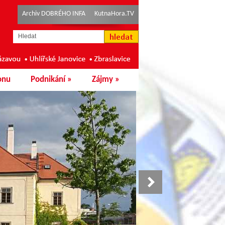
Archiv DOBRÉHO INFA
KutnaHora.TV
onu
Podnikání
»
Zájmy
»