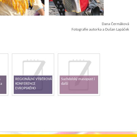
Dana Čermáková
Fotografie autorka a Dušan Lapáček
h
REGIONÁLNÍ VÝBĚROVÁ
Suchdolský masopust i
 a
KONFERENCE
další
EVROPSKÉHO
PARLAMENTU V ČR –
KUTNÁ HORA 2017