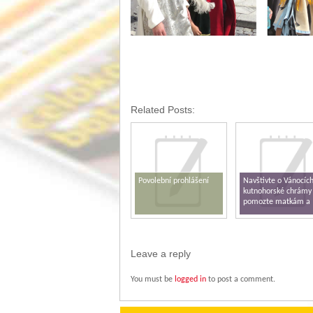
Related Posts:
Povolební prohlášení
Navštivte o Vánocíc
kutnohorské chrámy
pomozte matkám a
dětem v tísni
Leave a reply
You must be
logged in
to post a comment.