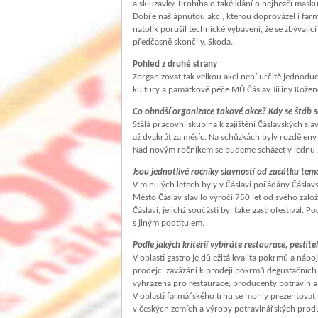
a skluzavky. Probíhalo také klání o nejhezčí masku
Dobře našlápnutou akci, kterou doprovázel i farmá
natolik porušil technické vybavení, že se zbývají
předčasně skončily. Škoda.
Pohled z druhé strany
Zorganizovat tak velkou akci není určitě jednoduc
kultury a památkové péče MÚ Čáslav Jiřiny Kožen
Co obnáší organizace takové akce? Kdy se štáb 
Stálá pracovní skupina k zajištění Čáslavských sla
až dvakrát za měsíc. Na schůzkách byly rozděleny ú
Nad novým ročníkem se budeme scházet v lednu
Jsou jednotlivé ročníky slavností od začátku tem
V minulých letech byly v Čáslavi pořádány Čáslav
Město Čáslav slavilo výročí 750 let od svého zal
Čáslavi, jejichž součástí byl také gastrofestival.
s jiným podtitulem.
Podle jakých kritérií vybíráte restaurace, pěstite
V oblasti gastro je důležitá kvalita pokrmů a nápoj
prodejci zavázáni k prodeji pokrmů degustačních 
vyhrazena pro restaurace, producenty potravin a
V oblasti farmářského trhu se mohly prezentovat 
v českých zemích a výroby potravinářských prod