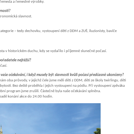
 řemesla a řemeslné výrobky.
vnosti?
tronomická slavnost.
egorie – tedy dechovku, vystoupení dětí z DDM a ZUŠ, iluzionisty, baviče
sta v historickém duchu, kdy se vydařilo i příjemné slunečné počasí.
pořadatele nejtěžší?
časí.
 vaše očekávání, i když musely být slavnosti kvůli počasí předčasně ukončeny?
ám oba průvody, v jejichž čele jsme měli děti z DDM, děti ze školy twirlingu, děti
tostí. Bez deště proběhla i jejich vystoupení na pódiu. Při vystoupení zpěváka
ní program jsme zrušili. Částečně byla naše očekávání splněna.
ípadě konání akce do 24.00 hodin.