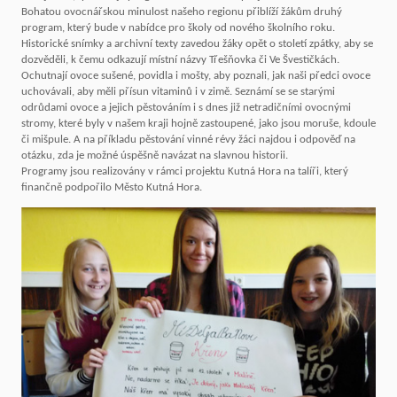
Bohatou ovocnářskou minulost našeho regionu přiblíží žákům druhý
program, který bude v nabídce pro školy od nového školního roku.
Historické snímky a archivní texty zavedou žáky opět o století zpátky, aby se
dozvěděli, k čemu odkazují místní názvy Třešňovka či Ve Švestičkách.
Ochutnají ovoce sušené, povidla i mošty, aby poznali, jak naši předci ovoce
uchovávali, aby měli přísun vitaminů i v zimě. Seznámí se se starými
odrůdami ovoce a jejich pěstováním i s dnes již netradičními ovocnými
stromy, které byly v našem kraji hojně zastoupené, jako jsou moruše, kdoule
či mišpule. A na příkladu pěstování vinné révy žáci najdou i odpověď na
otázku, zda je možné úspěšně navázat na slavnou historii.
Programy jsou realizovány v rámci projektu Kutná Hora na talíři, který
finančně podpořilo Město Kutná Hora.