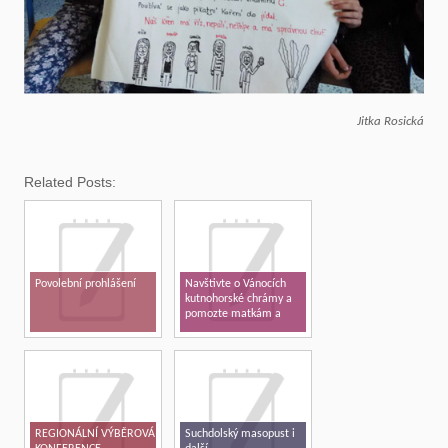
Jitka Rosická
Related Posts:
Povolební prohlášení
Navštivte o Vánocích
kutnohorské chrámy a
pomozte matkám a
dětem v tísni
REGIONÁLNÍ VÝBĚROVÁ
Suchdolský masopust i