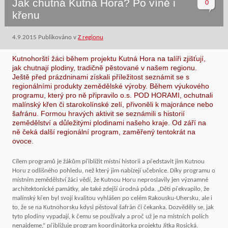
Jak chutná Kutná Hora? Po víně i
0
křenu
4.9.2015
Publikováno v
Z regionu
Kutnohorští žáci během projektu Kutná Hora na talíři zjišťují,
jak chutnají plodiny, tradičně pěstované v našem regionu.
Ještě před prázdninami získali příležitost seznámit se s
regionálními produkty zemědělské výroby. Během výukového
programu, který pro ně připravilo o.s. POD HORAMI, ochutnali
malínský křen či starokolínské zelí, přivoněli k majoránce nebo
šafránu. Formou hravých aktivit se seznámili s historií
zemědělství a důležitými plodinami našeho kraje. Od září na
ně čeká další regionální program, zaměřený tentokrát na
ovoce.
Cílem programů je žákům přiblížit místní historii a představit jim Kutnou
Horu z odlišného pohledu, než který jim nabízejí učebnice. Díky programu o
místním zemědělství žáci vědí, že Kutnou Horu neproslavily jen významné
architektonické památky, ale také zdejší úrodná půda. „Děti překvapilo, že
malínský křen byl svojí kvalitou vyhlášen po celém Rakousku-Uhersku, ale i
to, že se na Kutnohorsku kdysi pěstoval šafrán či čekanka. Dozvěděly se, jak
tyto plodiny vypadají, k čemu se používaly a proč už je na místních polích
nenajdeme,“ přibližuje program koordinátorka projektu Jitka Rosická.