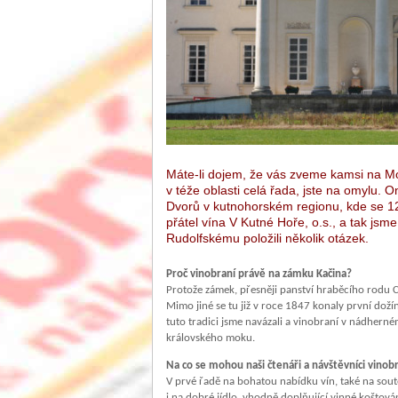
Máte-li dojem, že vás zveme kamsi na Mor
v téže oblasti celá řada, jste na omylu
Dvorů v kutnohorském regionu, kde se 12. 
přátel vína V Kutné Hoře, o.s., a tak jsm
Rudolfskému položili několik otázek.
Proč vinobraní právě na zámku Kačina?
Protože zámek, přesněji panství hraběcího rodu Ch
Mimo jiné se tu již v roce 1847 konaly první dožínky 
tuto tradici jsme navázali a vinobraní v nádher
královského moku.
Na co se mohou naši čtenáři a návštěvníci vinob
V prvé řadě na bohatou nabídku vín, také na sou
i na dobré jídlo, vhodně doplňující vinné koštov