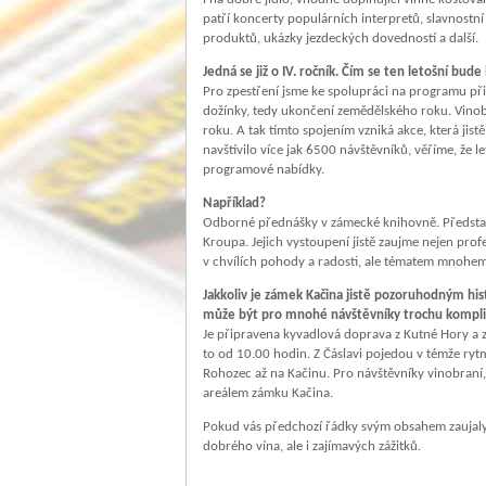
patří koncerty populárních interpretů, slavnostní
produktů, ukázky jezdeckých dovedností a další.
Jedná se již o IV. ročník. Čím se ten letošní bude
Pro zpestření jsme ke spolupráci na programu přiz
dožínky, tedy ukončení zemědělského roku. Vinob
roku. A tak tímto spojením vzniká akce, která jist
navštívilo více jak 6500 návštěvníků, věříme, že le
programové nabídky.
Například?
Odborné přednášky v zámecké knihovně. Představí 
Kroupa. Jejich vystoupení jistě zaujme nejen prof
v chvílích pohody a radosti, ale tématem mnohem
Jakkoliv je zámek Kačina jistě pozoruhodným hi
může být pro mnohé návštěvníky trochu komplikov
Je připravena kyvadlová doprava z Kutné Hory a z
to od 10.00 hodin. Z Čáslavi pojedou v témže ry
Rohozec až na Kačinu. Pro návštěvníky vinobraní,
areálem zámku Kačina.
Pokud vás předchozí řádky svým obsahem zaujaly, v
dobrého vína, ale i zajímavých zážitků.