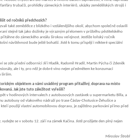
 fanfáry trubačů, prohlídky zámeckých interiérů, ukázky zemědělských strojů i
 lišit od ročníků předchozích?
vali také zemědělce z blízkého i vzdálenějšího okolí, abychom společně oslavili
raní stejně tak jako dožínky je výrazným přelomem v průběhu pěstitelského
ě přitáhne do zámeckého areálu širokou veřejnost. Jestliže loňský ročník
tošní návštěvnost bude ještě bohatší. Jistě k tomu přispějí i některé speciální
se zde přední odborníci Jiří Hladík, Radomil Hradil, Martin Pýcha či Zdeněk
esionály, ale i ty, pro něž je dobré víno nejen předmětem ke konzumaci
 širším.
storickým objektem a vámi uváděný program přitažlivý, doprava na místo
aná. Jak jste tuto záležitost vyřešili?
pět v hodinových intervalech z autobusových zastávek u supermarketu Billa, a
tmu autobusy od vlakového nádraží po trase Čáslav-Chotusice-Žehušice a
 kteří použijí vlastní automobilovou dopravu, je zajištěno parkování přímo před
ydejte se v sobotu 12. září na zámek Kačina. Jistě prožijete den plný nejen
Miroslav Štrobl