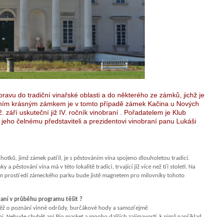
avu do tradiční vinařské oblasti a do některého ze zámků, jichž je
. Oním krásným zámkem je v tomto případě zámek Kačina u Nových
září uskuteční již IV. ročník vinobraní . Pořadatelem je Klub
e jeho čelnému představiteli a prezidentovi vinobraní panu Lukáši
otků, jimž zámek patřil, je s pěstováním vína spojeno dlouholetou tradicí.
a pěstování vína má v této lokalitě tradici, trvající již více než tři století. Na
ném prostředí zámeckého parku bude jistě magnetem pro milovníky tohoto
raní v průběhu programu těšit ?
těž o poznání vinné odrůdy, burčákové hody a samozřejmě
ání. Nebude chybět ani Bio market a mnoho dalších zajímavostí, k nimž například