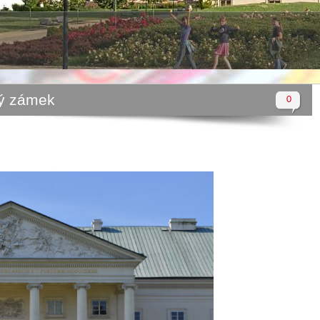
ný zámek
0