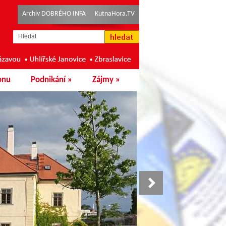
Archiv DOBRÉHO INFA
KutnaHora.TV
onu
Podnikání
»
Zájmy
»