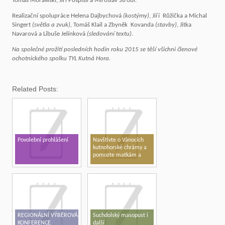
Tomáš Morawski, Jiří Pospíšil a Miroslav Štrobl.
Realizační spolupráce Helena Dajbychová
(kostýmy)
, Jiří Růžička a Michal
Singert
(světla a zvuk),
Tomáš Klail a Zbyněk Kovanda
(stavby)
, Jitka
Navarová a Libuše Jelínková
(sledování textu)
.
Na společné prožití posledních hodin roku 2015 se těší všichni členové
ochotnického spolku TYL Kutná Hora.
Related Posts:
Povolební prohlášení
Navštivte o Vánocích
kutnohorské chrámy a
pomozte matkám a
dětem v tísni
REGIONÁLNÍ VÝBĚROVÁ
Suchdolský masopust i
KONFERENCE
další