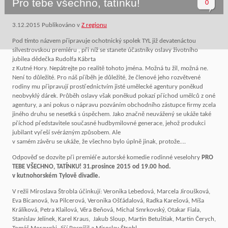
Pro tebe všechno, tatínku!
0
3.12.2015
Publikováno v
Z regionu
Pod tímto názvem připravuje ochotnický spolek TYL již devatenáctou
silvestrovskou premiéru , při níž se stanete účastníky oslavy životního
jubilea dědečka Rudolfa Kábrta
z Kutné Hory. Nepátrejte po realitě tohoto jména. Možná tu žil, možná ne.
Není to důležité. Pro náš příběh je důležité, že členové jeho rozvětvené
rodiny mu připravují prostřednictvím jisté umělecké agentury poněkud
neobvyklý dárek. Průběh oslavy však poněkud pokazí příchod umělců z oné
agentury, a ani pokus o nápravu pozváním obchodního zástupce firmy zcela
jiného druhu se nesetká s úspěchem. Jako značně neuvážený se ukáže také
příchod představitele současné hudbymilovné generace, jehož produkci
jubilant vyřeší svérázným způsobem. Ale
v samém závěru se ukáže, že všechno bylo úplně jinak, protože….
Odpověď se dozvíte při premiéře autorské komedie rodinné veselohry
PRO
TEBE VŠECHNO, TATÍNKU! 31.prosince 2015 od 19.00 hod.
v kutnohorském Tylově divadle.
V režii Miroslava Štrobla účinkují: Veronika Lebedová, Marcela Jiroušková,
Eva Bicanová, Iva Pilcerová, Veronika Ošťádalová, Radka Karešová, Míša
Králíková, Petra Klailová, Věra Beňová, Michal Smrkovský, Otakar Fiala,
Stanislav Jelínek, Karel Kraus, Jakub Sloup, Martin Betuštiak, Martin Čerych,