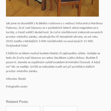
Jak jsme se dozvěděli z krátkého rozhovoru s vedoucí Infocentra Martinou
Fialovou, Zruč nad Sázavou se v posledních letech stává magnetem pro
turisty, o čemž svědčí skutečnost, že roční návštěvnost zrekonstruovaných
prostor místního zámku, obsahujícího tři tematické okruhy, se od roku
2010 zvedla z tehdejších 3 000 návštěvníků na současných 15 000.
Úctyhodné číslo!
S blížícím se létem možná budete hledat cíl zajímavého výletu. Vydejte se
tedy do Zruče nad Sázavou za radou Vacátkem a jeho dobou. Budete-li
pozorní, stanete se úspěšným vyšetřovatelem kriminální činnosti. A když
ne? Nic se neděje. Určitě se nebudete nudit ani při prohlídce dalších
prostor místního zámku.
Miroslav Štrobl
Fotografie autor
Related Posts: