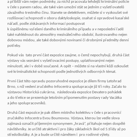
a přiblíží vám nejen podmínky, za nichž pracovala tehdejší kriminální policie
v čele s panem radou, ale také vám umožní stát se jedním z vyšetřovatelů
závažného trestného činu. Stanete se detektivem, můžete si v vyzkoušet své
rozlišovací schopnosti v oboru daktyloskopie, osahat si opravdové kasařské
nářadí, podle získávaných informací postupovat
k úspěšnému vyřešení daného kriminálního případu a v neposlední řadě
také nahlédnout do atmosféry meziválečného období, ilustrovaného nejen
dobovou módou, ale také dobovými novinami či drobnými předměty denní
potřeby.
Pokud vás tato první část expozice zaujme, o čemž nepochybuji, druhá část
výstavy vás seznámí s vyšetřovacími postupy, uplatňovanými nejen
minulosti, ale i v době současné. A opět – můžete si na vlastní kůži ozkoušet
své kriminalistické schopnosti podle jednotlivých odborných témat.
První část této opravdu pozoruhodné expozice je dílem firmy Letohrad
Brno, s níž vedení zručského Infocentra spolupracuje již tři roky. Začalo to
výstavou Historická cukrárna, následovala expozice Devatero pohádek
a do třetice se prezentuje letošním připomenutím postavy rady Vacátka
a jeho spolupracovníků.
Druhá část expozice je pak dílem místního kolektivu v čele s pracovnicí
zručského Infocentra Evou Boumovou. Výstava, kterou lze vedle slova
zajímavá označit příjemným synonymem „hravá“, přitahuje nejen dospělé
návštěvníky. Je určitě atraktivní i pro žáky základních škol od 5.třídy až po
středoškoláky. A je a bude určitě námětem i pro rodinné výlety.