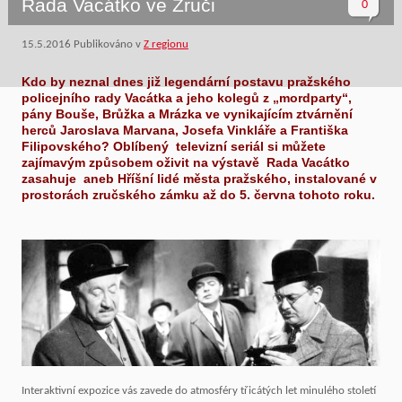
Rada Vacátko ve Zruči
0
15.5.2016
Publikováno v
Z regionu
Kdo by neznal dnes již legendární postavu pražského
policejního rady Vacátka a jeho kolegů z „mordparty“,
pány Bouše, Brůžka a Mrázka ve vynikajícím ztvárnění
herců Jaroslava Marvana, Josefa Vinkláře a Františka
Filipovského? Oblíbený televizní seriál si můžete
zajímavým způsobem oživit na výstavě Rada Vacátko
zasahuje aneb Hříšní lidé města pražského, instalované v
prostorách zručského zámku až do
5. června tohoto roku.
Interaktivní expozice vás zavede do atmosféry třicátých let minulého století