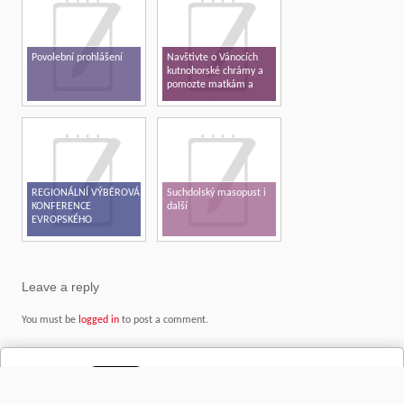
Povolební prohlášení
Navštivte o Vánocích
kutnohorské chrámy a
pomozte matkám a
dětem v tísni
REGIONÁLNÍ VÝBĚROVÁ
Suchdolský masopust i
KONFERENCE
další
EVROPSKÉHO
PARLAMENTU V ČR –
KUTNÁ HORA 2017
Leave a reply
You must be
logged in
to post a comment.