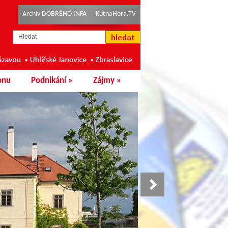
Archiv DOBRÉHO INFA
KutnaHora.TV
onu
Podnikání
»
Zájmy
»