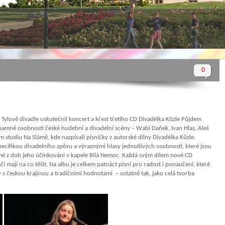
0
Tylově divadle uskutečnil koncert a křest třetího CD Divadélka Kůzle Půjdem
znamné osobnosti české hudební a divadelní scény – Wabi Daňek, Ivan Hlas, Aleš
m studiu Na Slámě, kde nazpívali písničky z autorské dílny Divadélka Kůzle.
specifikou divadelního zpěvu a výraznými hlasy jednotlivých osobností, které jsou
mé z dob jeho účinkování v kapele Bílá Nemoc. Každá svým dílem nové CD
hači mají na co těšit. Na albu je celkem patnáct písní pro radost i ponaučení, které
 s českou krajinou a tradičními hodnotami – ostatně tak, jako celá tvorba