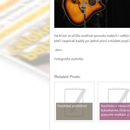
Na křest se přišlo podívat spousta malých i velký
kteří zazpívali každý po jedné písni a Kůzleti po
-dan-
Fotografie autorka
Related Posts:
Povolební prohlášení
Navštivte o Vánocíc
kutnohorské chrámy
pomozte matkám a
dětem v tísni