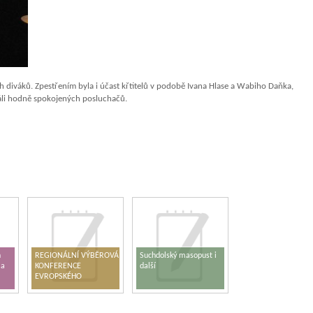
ch diváků. Zpestřením byla i účast křtitelů v podobě Ivana Hlase a Wabiho Daňka,
přáli hodně spokojených posluchačů.
h
REGIONÁLNÍ VÝBĚROVÁ
Suchdolský masopust i
 a
KONFERENCE
další
EVROPSKÉHO
PARLAMENTU V ČR –
KUTNÁ HORA 2017