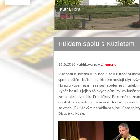
Kutná Hora
Půjdem spolu s Kůzletem
16.6.2016
Publikováno v
Z regionu
V sobotu 8. května v 15 hodin se v kutnohorském 
spolu deštěm, blátem, na kterém hostují čtyři vý
Háma a Pavel Tesař. Ti se sešli společně v hudební
Výběr hostů a jejich sólových písní byl ovlivněn 
zakladateli divadélka Františkovi Pokornému zná
obohatila a zpestřila, takže se malí i velcí posluc
se vztahují k lidovým pohádkám a jsou úzce spjaty
Divadélka Kůzle.