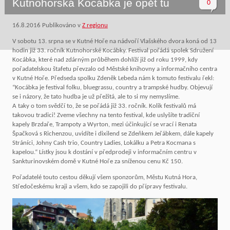
Kutnohorská Kocábka je opět tu
0
16.8.2016
Publikováno v
Z regionu
V sobotu 13. srpna se v Kutné Hoře na nádvoří Vlašského dvora koná od 13
hodin již 33. ročník Kutnohorské Kocábky. Festival pořádá spolek Sdružení
Kocábka, které nad zdárným průběhem dohlíží již od roku 1999, kdy
pořadatelskou štafetu převzalo od Městské knihovny a informačního centra
v Kutné Hoře. Předseda spolku Zdeněk Lebeda nám k tomuto festivalu řekl:
“Kocábka je festival folku, bluegrassu, country a trampské hudby. Objevují
se i názory, že tato hudba je už přežitá, ale to si my nemyslíme.
A taky o tom svědčí to, že se pořádá již 33. ročník. Kolik festivalů má
takovou tradici! Zveme všechny na tento festival, kde uslyšíte tradiční
kapely Brzdaře, Trampoty a Wyrton, mezi účinkující se vrací i Renata
Špačková s Richenzou, uvidíte i dixilend se Zdeňkem Jeřábkem, dále kapely
Stráníci, Johny Cash trio, Country Ladies, Lokálku a Petra Kocmana s
kapelou.“ Lístky jsou k dostání v předprodeji v informačním centru v
Sankturinovském domě v Kutné Hoře za sníženou cenu Kč 150.
Pořadatelé touto cestou děkují všem sponzorům, Městu Kutná Hora,
Středočeskému kraji a všem, kdo se zapojili do přípravy festivalu.