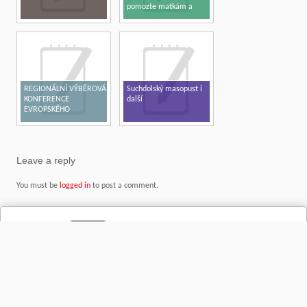
pomozte matkám a
dětem v tísni
REGIONÁLNÍ VÝBĚROVÁ
Suchdolský masopust i
KONFERENCE
další
EVROPSKÉHO
PARLAMENTU V ČR –
KUTNÁ HORA 2017
Leave a reply
You must be
logged in
to post a comment.
Copyright © 2026
DOBRÝ INFO – zprávy nejen z regionu
- Společnost, názory, kultura,
historie, osobnosti a videa