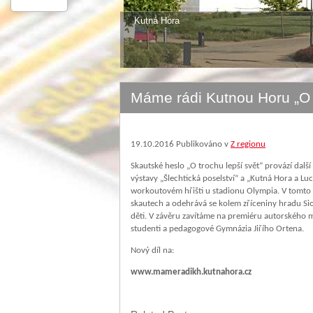
Kutná Hora
Máme rádi Kutnou Horu „O t
19.10.2016
Publikováno v
Z regionu
Skautské heslo „O trochu lepší svět“ provází dal
výstavy „Šlechtická poselství“ a „Kutná Hora a L
workoutovém hřišti u stadionu Olympia. V tomto d
skautech a odehrává se kolem zříceniny hradu Sion
děti. V závěru zavítáme na premiéru autorského mu
studenti a pedagogové Gymnázia Jiřího Ortena.
Nový díl na:
www.mameradikh.kutnahora.cz