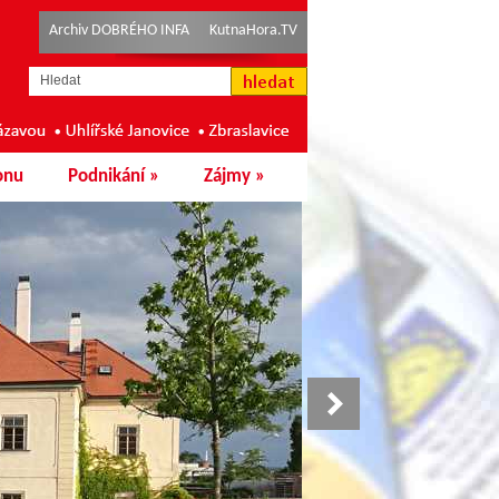
Archiv DOBRÉHO INFA
KutnaHora.TV
onu
Podnikání
»
Zájmy
»