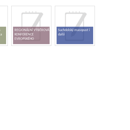
h
REGIONÁLNÍ VÝBĚROVÁ
Suchdolský masopust i
 a
KONFERENCE
další
EVROPSKÉHO
PARLAMENTU V ČR –
KUTNÁ HORA 2017