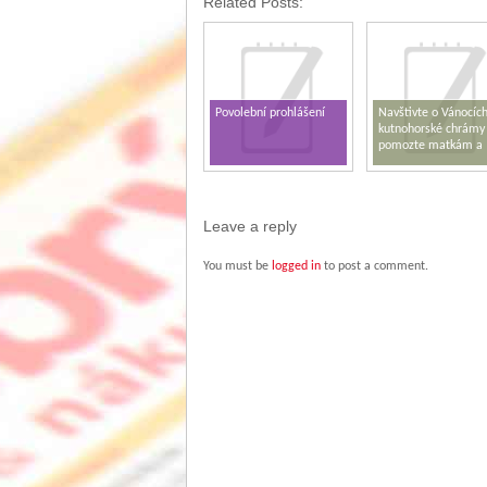
Related Posts:
Povolební prohlášení
Navštivte o Vánocíc
kutnohorské chrámy
pomozte matkám a
dětem v tísni
Leave a reply
You must be
logged in
to post a comment.