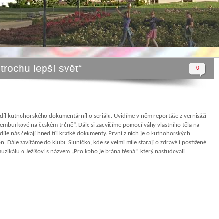
rochu lepší svět“
0
ší díl kutnohorského dokumentárního seriálu. Uvidíme v něm reportáže z vernisáží
ucemburkové na českém trůně“. Dále si zacvičíme pomocí váhy vlastního těla na
íle nás čekají hned tři krátké dokumenty. První z nich je o kutnohorských
. Dále zavítáme do klubu Sluníčko, kde se velmi mile starají o zdravé i postižené
zikálu o Ježíšovi s názvem „Pro koho je brána těsná“, který nastudovali