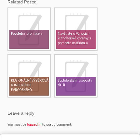
Related Posts:
Povolební prohlášení
Navštivte o Vánocích
kutnohorské chrámy a
pomozte matkám a
dětem v tísni
REGIONÁLNÍ VÝBĚROVÁ
Suchdolský masopust i
KONFERENCE
další
EVROPSKÉHO
PARLAMENTU V ČR –
KUTNÁ HORA 2017
Leave a reply
You must be
logged in
to post a comment.