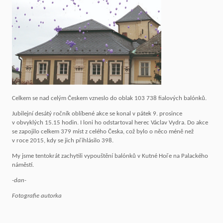
Celkem se nad celým Českem vzneslo do oblak 103 738 fialových balónků.
Jubilejní desátý ročník oblíbené akce se konal v pátek 9. prosince
v obvyklých 15.15 hodin. I loni ho odstartoval herec Václav Vydra. Do akce
se zapojilo celkem 379 míst z celého Česka, což bylo o něco méně než
v roce 2015, kdy se jich přihlásilo 398.
My jsme tentokrát zachytili vypouštění balónků v Kutné Hoře na Palackého
náměstí.
-dan-
Fotografie autorka