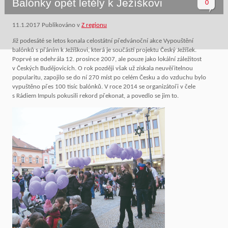
Balónky opět letěly k Ježíškovi
0
11.1.2017
Publikováno v
Z regionu
Již podesáté se letos konala celostátní předvánoční akce Vypouštění
balónků s přáním k Ježíškovi, která je součástí projektu Český Ježíšek.
Poprvé se odehrála 12. prosince 2007, ale pouze jako lokální záležitost
v Českých Budějovicích. O rok později však už získala neuvěřitelnou
popularitu, zapojilo se do ní 270 míst po celém Česku a do vzduchu bylo
vypuštěno přes 100 tisíc balónků. V roce 2014 se organizátoři v čele
s Rádiem Impuls pokusili rekord překonat, a povedlo se jim to.