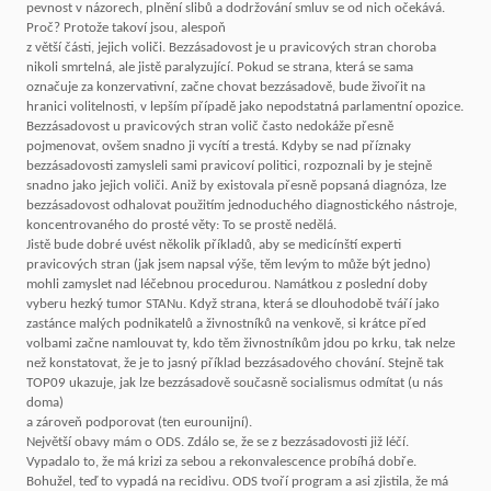
pevnost v názorech, plnění slibů a dodržování smluv se od nich očekává.
Proč? Protože takoví jsou, alespoň
z větší části, jejich voliči. Bezzásadovost je u pravicových stran choroba
nikoli smrtelná, ale jistě paralyzující. Pokud se strana, která se sama
označuje za konzervativní, začne chovat bezzásadově, bude živořit na
hranici volitelnosti, v lepším případě jako nepodstatná parlamentní opozice.
Bezzásadovost u pravicových stran volič často nedokáže přesně
pojmenovat, ovšem snadno ji vycítí a trestá. Kdyby se nad příznaky
bezzásadovosti zamysleli sami pravicoví politici, rozpoznali by je stejně
snadno jako jejich voliči. Aniž by existovala přesně popsaná diagnóza, lze
bezzásadovost odhalovat použitím jednoduchého diagnostického nástroje,
koncentrovaného do prosté věty: To se prostě nedělá.
Jistě bude dobré uvést několik příkladů, aby se medicínští experti
pravicových stran (jak jsem napsal výše, těm levým to může být jedno)
mohli zamyslet nad léčebnou procedurou. Namátkou z poslední doby
vyberu hezký tumor STANu. Když strana, která se dlouhodobě tváří jako
zastánce malých podnikatelů a živnostníků na venkově, si krátce před
volbami začne namlouvat ty, kdo těm živnostníkům jdou po krku, tak nelze
než konstatovat, že je to jasný příklad bezzásadového chování. Stejně tak
TOP09 ukazuje, jak lze bezzásadově současně socialismus odmítat (u nás
doma)
a zároveň podporovat (ten eurounijní).
Největší obavy mám o ODS. Zdálo se, že se z bezzásadovosti již léčí.
Vypadalo to, že má krizi za sebou a rekonvalescence probíhá dobře.
Bohužel, teď to vypadá na recidivu. ODS tvoří program a asi zjistila, že má