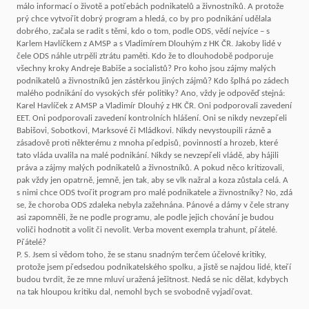
málo informací o životě a potřebách podnikatelů a živnostníků. A protože
prý chce vytvořit dobrý program a hledá, co by pro podnikání udělala
dobrého, začala se radit s těmi, kdo o tom, podle ODS, vědí nejvíce – s
Karlem Havlíčkem z AMSP a s Vladimírem Dlouhým z HK ČR. Jakoby lidé v
čele ODS náhle utrpěli ztrátu paměti. Kdo že to dlouhodobě podporuje
všechny kroky Andreje Babiše a socialistů? Pro koho jsou zájmy malých
podnikatelů a živnostníků jen zástěrkou jiných zájmů? Kdo šplhá po zádech
malého podnikání do vysokých sfér politiky? Ano, vždy je odpověď stejná:
Karel Havlíček z AMSP a Vladimír Dlouhý z HK ČR. Oni podporovali zavedení
EET. Oni podporovali zavedení kontrolních hlášení. Oni se nikdy nevzepřeli
Babišovi, Sobotkovi, Marksové či Mládkovi. Nikdy nevystoupili rázně a
zásadově proti některému z mnoha předpisů, povinností a hrozeb, které
tato vláda uvalila na malé podnikání. Nikdy se nevzepřeli vládě, aby hájili
práva a zájmy malých podnikatelů a živnostníků. A pokud něco kritizovali,
pak vždy jen opatrně, jemně, jen tak, aby se vlk nažral a koza zůstala celá. A
s nimi chce ODS tvořit program pro malé podnikatele a živnostníky? No, zdá
se, že choroba ODS zdaleka nebyla zažehnána. Pánové a dámy v čele strany
asi zapomněli, že ne podle programu, ale podle jejich chování je budou
voliči hodnotit a volit či nevolit. Verba movent exempla trahunt, přátelé.
Přátelé?
P. S. Jsem si vědom toho, že se stanu snadným terčem účelové kritiky,
protože jsem předsedou podnikatelského spolku, a jistě se najdou lidé, kteří
budou tvrdit, že ze mne mluví uražená ješitnost. Nedá se nic dělat, kdybych
na tak hloupou kritiku dal, nemohl bych se svobodně vyjadřovat.