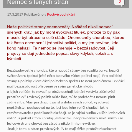
Nemoc šílených stran
0
17.3.2017
Publikováno v
Poctivé podnikání
Naše politické strany onemocněly. Naštěstí nikoli nemocí
šílených krav, jak by mohl evokovat titulek, protože to by pak
muselo být utraceno celé stádo. Onemocněly chorobou, kterou
tak často onemocní i jednotliví politici, a my jen nevíme, kdo
koho nakazil. Ta nemoc se jmenuje – bezzásadovost. Její
projevy se dají jednoduše popsat slovy kdykoli, cokoli a s
kýmkoli.
Bezzásadovost je choroba, která napadá strany bez rozdílu barvy, loga či
světonázoru (pokud ještě něco takového vůbec politici mají). Pro politické
strany a politiky v levé části politického spektra to není problémem. Levičáci
mají bezzásadovost přirozeně ve svém genetickém kódu
a jejich voličům to nevadí, protože oceňují jednání ve stylu „účel světí
prostředky“. Levicový politik může lhát, může podvádět a nemusí plnit
žádné sliby. Musí jen dráždit závist a zlobu svých voličů, vyvolávat
nepřátelství, poukazovat na to, jací jsou jeho voliči chudáci, jak je
zaměstnavatelé a podnikatelé okrádají. To je rajská hudba v uších levicových
voličů, a pokud k tomu přidají ještě kritiku neoprávněných zisků, můžou se
levicové strany chovat bez zásad a nikdo jim to nevytkne.
Jinak je tomu u stran pravicových. Ty to mají těžké, protože zásadovost,