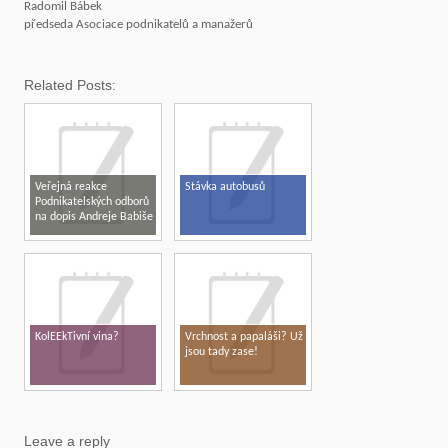
Radomil Bábek
předseda Asociace podnikatelů a manažerů
Related Posts:
Veřejná reakce
Stávka autobusů
Podnikatelských odborů
na dopis Andreje Babiše
předsedovi vlády
KolEEkTivní vina?
Vrchnost a papaláši? Už
jsou tady zase!
Leave a reply