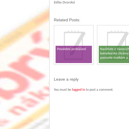
Edita Dvorská
Related Posts:
Povolební prohlášení
Navštivte o Vánocíc
kutnohorské chrámy
pomozte matkám a
dětem v tísni
Leave a reply
You must be
logged in
to post a comment.