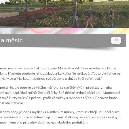
za měsíc
0
nejen maminky navštívit akci s názvem Mama Market. Ta se uskuteční v Domě
 Mama Marketu popisuje jeho zakladatelka Katka Němečková: „Touto akcí chceme
y. Na Mama Marketu nabídnou své výrobky a služby širší veřejnosti.“
 počtvrté, ale poprvé ve větším měřítku, se návštěvníkům představí zhruba
 najít například ručně šité bačkůrky, šité dětské stylové oblečení, Montessori
t také kurzy vaření a pečení, grafické služby a mnoho dalšího. Připraven bude
ost občerstvení.
hny spojuje jedna myšlenka a aktivní maminky, které se chtějí i při péči o své
 vyzkoušet si proveditelnost jejich plánů. Potkávají se s konkurencí i s reálnými
pomocníkem pro případný další rozjezd vlastního podnikání.