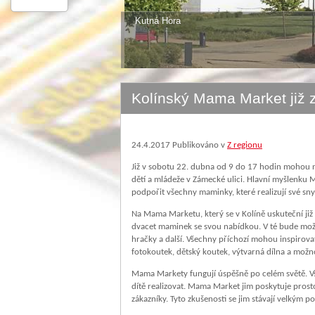
Čáslav
Kolínský Mama Market již 
24.4.2017
Publikováno v
Z regionu
Již v sobotu 22. dubna od 9 do 17 hodin mohou 
dětí a mládeže v Zámecké ulici. Hlavní myšlenku
podpořit všechny maminky, které realizují své sn
Na Mama Marketu, který se v Kolíně uskuteční již
dvacet maminek se svou nabídkou. V té bude možné
hračky a další. Všechny příchozí mohou inspirova
fotokoutek, dětský koutek, výtvarná dílna a možn
Mama Markety fungují úspěšně po celém světě. Všec
dítě realizovat. Mama Market jim poskytuje prostor
zákazníky. Tyto zkušenosti se jim stávají velkým 