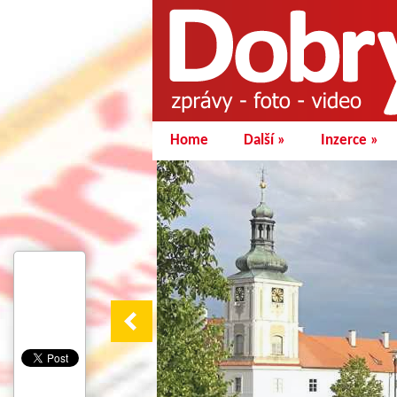
Home
Další
»
Inzerce
»