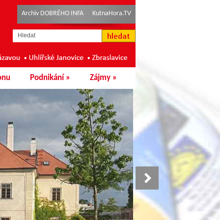
Archiv DOBRÉHO INFA
KutnaHora.TV
onu
Podnikání
»
Zájmy
»