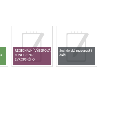
h
REGIONÁLNÍ VÝBĚROVÁ
Suchdolský masopust i
 a
KONFERENCE
další
EVROPSKÉHO
PARLAMENTU V ČR –
KUTNÁ HORA 2017