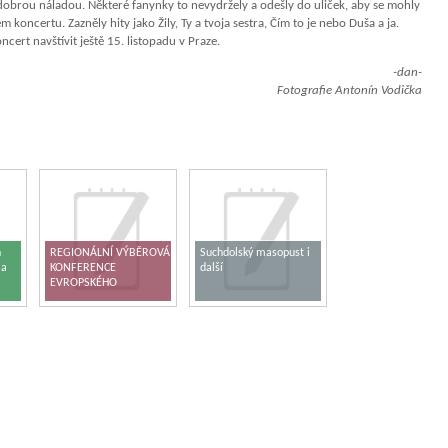
 dobrou náladou. Některé fanynky to nevydržely a odešly do uliček, aby se mohly
koncertu. Zazněly hity jako Žily, Ty a tvoja sestra, Čím to je nebo Duša a ja.
cert navštívit ještě 15. listopadu v Praze.
-dan-
Fotografie Antonín Vodička
h
REGIONÁLNÍ VÝBĚROVÁ
Suchdolský masopust i
 a
KONFERENCE
další
EVROPSKÉHO
PARLAMENTU V ČR –
KUTNÁ HORA 2017