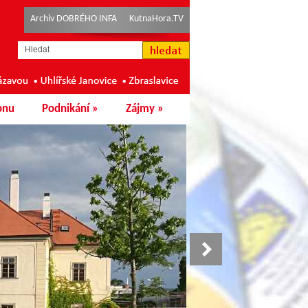
Archiv DOBRÉHO INFA
KutnaHora.TV
onu
Podnikání
»
Zájmy
»