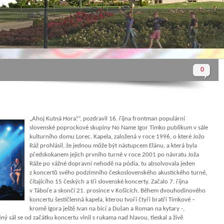
0
„Ahoj Kutná Hora!“, pozdravil 16. října frontman populární
slovenské poprockové skupiny No Name Igor Timko publikum v sále
kulturního domu Lorec. Kapela, založená v roce 1996, o které Jožo
Ráž prohlásil, že jednou může být nástupcem Elánu, a která byla
předskokanem jejich prvního turné v roce 2001 po návratu Joža
Ráže po vážné dopravní nehodě na pódia, tu absolvovala jeden
z koncertů svého podzimního československého akustického turné,
čítajícího 15 českých a tři slovenské koncerty. Začalo 7. října
v Táboře a skončí 21. prosince v Košicích. Během dvouhodinového
koncertu šestičlenná kapela, kterou tvoří čtyři bratři Timkové –
kromě Igora ještě Ivan na bicí a Dušan a Roman na kytary -,
 sál se od začátku koncertu vlnil s rukama nad hlavou, tleskal a živě