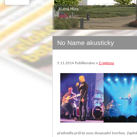
Kutná Hora
No Name akusticky
5.11.2014
Publikováno v
Z regionu
předvedla průřez svou dosavadní tvorbou. Zaplněný