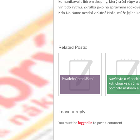
komunikoval s lídrem skupiny, který sršel vtipy a
vlnit do rytmu. Zkrátka jako na správném rockovém 
Kdo No Name nestihl v Kutné Hoře, může jejich kon
Related Posts:
Povolební prohlášení
Navštivte o Vánocíc
kutnohorské chrámy
pomozte matkám a
dětem v tísni
Leave a reply
You must be
logged in
to post a comment.